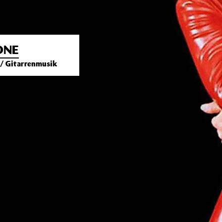
ONE
k / Gitarrenmusik