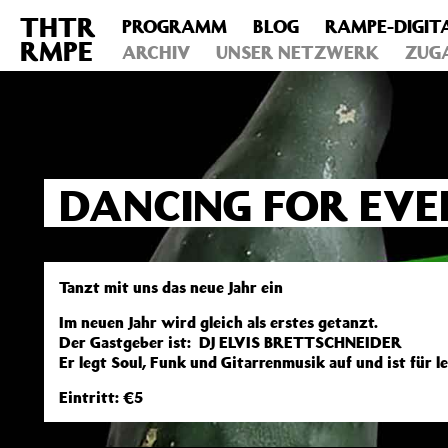
THTR
PROGRAMM
BLOG
RAMPE-DIGIT
Deprecated
: Die Funktion post_permalink ist seit Version 4.4
RMPE
includes/functions.php
ARCHIV
on line
UNSER NETZWERK
6031
ZUG
DANCING FOR EV
Tanzt mit uns das neue Jahr ein
Im neuen Jahr wird gleich als erstes getanzt.
Der Gastgeber ist: DJ ELVIS BRETTSCHNEIDER
Er legt Soul, Funk und Gitarrenmusik auf und ist für l
Eintritt: €5