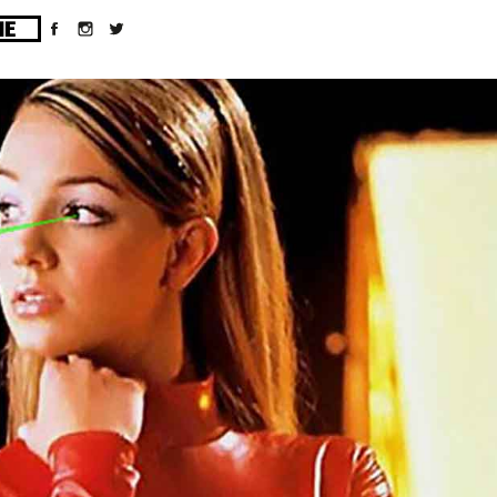
ges/10/d43051023/htdocs/wordpress/wp-