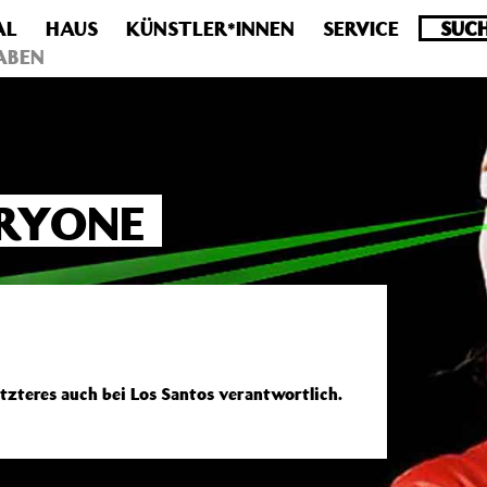
AL
HAUS
KÜNSTLER*INNEN
SERVICE
.0 veraltet! Verwende stattdessen get_permalink(). in
/homepa
ABEN
ERYONE
etzteres auch bei Los Santos verantwortlich.