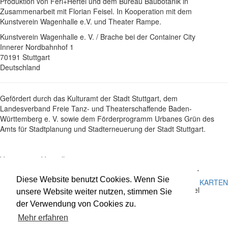
Produktion von Ferl+Hertel und dem Bureau Baubotanik in
Zusammenarbeit mit Florian Feisel. In Kooperation mit dem
Kunstverein Wagenhalle e.V. und Theater Rampe.
Kunstverein Wagenhalle e. V. / Brache bei der Container City
Innerer Nordbahnhof 1
70191 Stuttgart
Deutschland
Gefördert durch das Kulturamt der Stadt Stuttgart, dem
Landesverband Freie Tanz- und Theaterschaffende Baden-
Württemberg e. V. sowie dem Förderprogramm Urbanes Grün des
Amts für Stadtplanung und Stadterneuerung der Stadt Stuttgart.
Vergangene Vorstellungen
Das Abo auf der Brache
Kunstverein Wagenhalle -
12.09.21
Container City
Diese Website benutzt Cookies. Wenn Sie
KARTEN
11:00
Wahrnehmungsexperiment mit Prof. Florian Feisel
unsere Website weiter nutzen, stimmen Sie
der Verwendung von Cookies zu.
Impressum
Datenschutz
Mehr erfahren
Newsletter