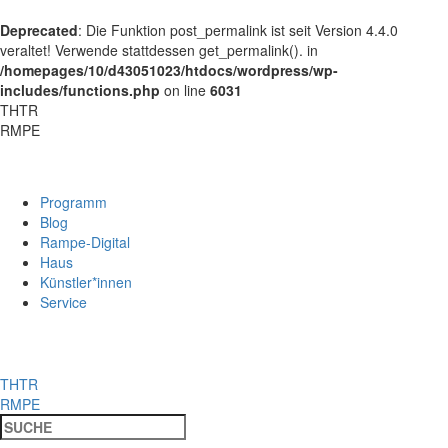
Deprecated
: Die Funktion post_permalink ist seit Version 4.4.0
veraltet! Verwende stattdessen get_permalink(). in
/homepages/10/d43051023/htdocs/wordpress/wp-
includes/functions.php
on line
6031
THTR
RMPE
Programm
Blog
Rampe-Digital
Haus
Künstler*innen
Service
THTR
RMPE