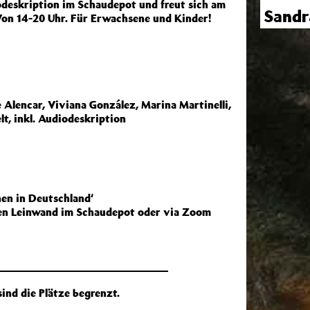
iodeskription im Schaudepot und freut sich am
Sandr
Von 14-20 Uhr. Für Erwachsene und Kinder!
e Alencar, Viviana González, Marina Martinelli,
t, inkl. Audiodeskription
nnen in Deutschland‘
ßen Leinwand im Schaudepot oder via Zoom
sind die Plätze begrenzt.