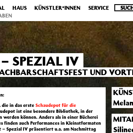
AL
HAUS
KÜNSTLER*INNEN
SERVICE
.0 veraltet! Verwende stattdessen get_permalink(). in
/homepa
ABEN
 SPEZIAL IV
NACHBARSCHAFTSFEST UND VORT
KÜNS
n:
Melan
die in das erste
Schaudepot für die
epot ist eine besondere Bibliothek, in der
n werden können. Anders als in einer Bücherei
MITA
es finden auch Performances in Kleinstformaten
Silin
t – Spezial IV präsentiert u.a. am Nachmittag