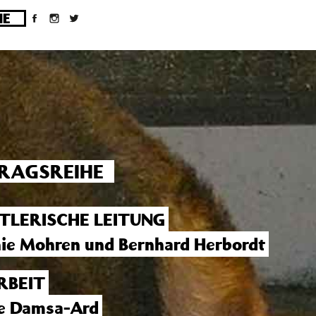
ges/10/d43051023/htdocs/wordpress/wp-
RAGSREIHE
TLERISCHE LEITUNG
ie Mohren und Bernhard Herbordt
RBEIT
ee Damsa-Ard