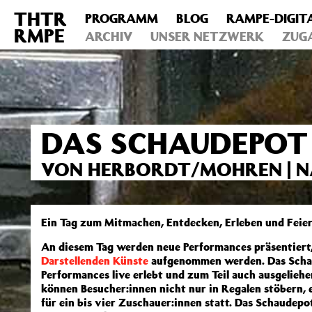
THTR
PROGRAMM
BLOG
RAMPE-DIGIT
Deprecated
: Die Funktion post_permalink ist seit Version 4.4
RMPE
includes/functions.php
ARCHIV
on line
UNSER NETZWERK
6031
ZUG
DAS SCHAUDEPOT –
VON HERBORDT/MOHREN | 
Ein Tag zum Mitmachen, Entdecken, Erleben und Feier
An diesem Tag werden neue Performances präsentiert, 
Darstellenden Künste
aufgenommen werden. Das Schaud
Performances live erlebt und zum Teil auch ausgeliehe
können Besucher:innen nicht nur in Regalen stöbern, 
für ein bis vier Zuschauer:innen statt. Das Schaudepo