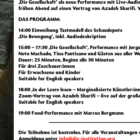
‚Die Gesellschaft‘ als neue Performance mit Live-Aud
frühen Abend auf einen Vortrag von Azadeh Sharifi. 
DAS PROGRAMM:
14:00 Einweihung Tastmodell des Schaudepots
,Die Bewegung‘, inkl. Audiodeskription
15:00 – 17:30 ,Die Gesellschaft‘, Performance mit Jorg
Neto Machado, Tina Pantisano und Gästen aus aller Wel
Dauer: 25 Minuten, Beginn alle 30 Minuten
Für drei Zuschauer:innen
Für Erwachsene und Kinder
Suitable for English speakers
18:00 ,In der Leere lesen – Marginalisierte Künstler:i
Zoom-Vortrag von Azadeh Sharifi – live auf der gro
Suitable for English speakers
19:00 Food-Performance mit Marcus Bergmann
Die Teilnahme ist kostenlos. Für alle Veranstaltungen 
Anmeldung unter
info@die-institution.org