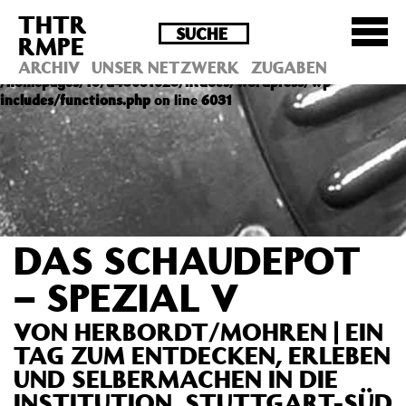
THTR
Deprecated
: Die Funktion post_permalink ist seit
RMPE
Version 4.4.0 veraltet! Verwende stattdessen
get_permalink(). in
ARCHIV
UNSER NETZWERK
ZUGABEN
/homepages/10/d43051023/htdocs/wordpress/wp-
includes/functions.php
on line
6031
DAS SCHAUDEPOT
– SPEZIAL V
VON HERBORDT/MOHREN | EIN
TAG ZUM ENTDECKEN, ERLEBEN
UND SELBERMACHEN IN DIE
INSTITUTION, STUTTGART-SÜD