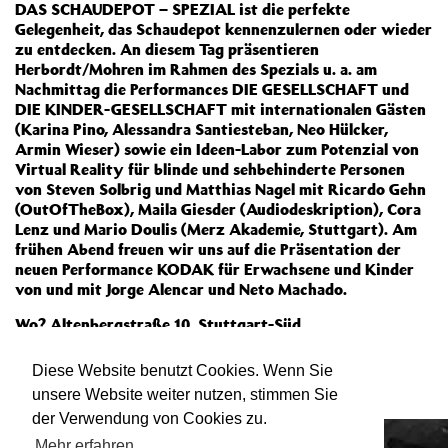
DAS SCHAUDEPOT – SPEZIAL ist die perfekte
Gelegenheit, das Schaudepot kennenzulernen oder wieder
zu entdecken. An diesem Tag präsentieren
Herbordt/Mohren im Rahmen des Spezials u. a. am
Nachmittag die Performances DIE GESELLSCHAFT und
DIE KINDER-GESELLSCHAFT mit internationalen Gästen
(Karina Pino, Alessandra Santiesteban, Neo Hülcker,
Armin Wieser) sowie ein Ideen-Labor zum Potenzial von
Virtual Reality für blinde und sehbehinderte Personen
von Steven Solbrig und Matthias Nagel mit Ricardo Gehn
(OutOfTheBox), Maila Giesder (Audiodeskription), Cora
Lenz und Mario Doulis (Merz Akademie, Stuttgart). Am
frühen Abend freuen wir uns auf die Präsentation der
neuen Performance KODAK für Erwachsene und Kinder
von und mit Jorge Alencar und Neto Machado.
Wo? Altenbergstraße 10, Stuttgart-Süd.
Anmeldung erforderlich:
info@die-institution.org
Diese Website benutzt Cookies. Wenn Sie
Tel. 0711/88 89 27 70.
unsere Website weiter nutzen, stimmen Sie
der Verwendung von Cookies zu.
Mehr erfahren