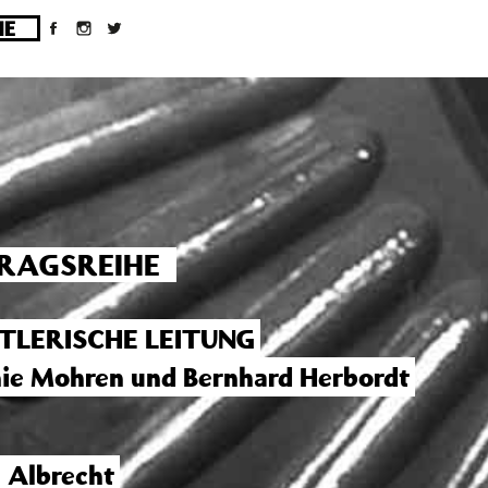
ges/10/d43051023/htdocs/wordpress/wp-
RAGSREIHE
TLERISCHE LEITUNG
ie Mohren und Bernhard Herbordt
a Albrecht