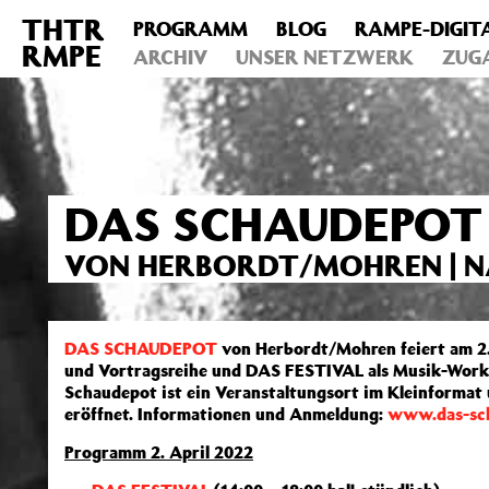
THTR
PROGRAMM
BLOG
RAMPE-DIGIT
Deprecated
: Die Funktion post_permalink ist seit Version 4.4
RMPE
includes/functions.php
ARCHIV
on line
UNSER NETZWERK
6031
ZUG
DAS SCHAUDEPOT –
VON HERBORDT/MOHREN | 
DAS SCHAUDEPOT
von Herbordt/Mohren feiert am 2.
und Vortragsreihe und DAS FESTIVAL als Musik-Works
Schaudepot ist ein Veranstaltungsort im Kleinforma
eröffnet. Informationen und Anmeldung:
www.das-sch
Programm 2. April 2022