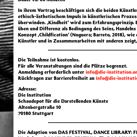
In ihrem Vortrag beschäftigen sich die beiden Künstle
ethisch-ästhetischem Impuls in künstlerischen Proze
überwinden. ,Kindheit‘ wird zum Erfahrungsprinzip.
üben und Differenz als Bedingung des Seins, Handeln
Konzept ,Childfication‘ (Noguera; Barreto, 2018), wie 
Künstler und in Zusammenarbeiten mit anderen zeigt, 
Die Teilnahme ist kostenlos.
Für alle Veranstaltungen sind die Plätze begrenzt.
Anmeldung erforderlich unter
info@die-institution.o
Rückfragen zur Barrierefreiheit an
info@die-instituti
Adresse:
Die Institution
Schaudepot für die Darstellenden Künste
Altenbergstraße 10
70180 Stuttgart
Die Adaption von DAS FESTIVAL, DANCE LIBRARY: F