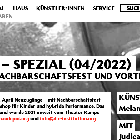
AL
HAUS
KÜNSTLER*INNEN
SERVICE
.0 veraltet! Verwende stattdessen get_permalink(). in
/homepa
ABEN
 SPEZIAL (04/2022)
NACHBARSCHAFTSFEST UND VORT
KÜNS
 April Neuzugänge – mit Nachbarschaftsfest
hop für Kinder und hybride Performance. Das
Melan
t und wurde 2021 unweit vom Theater Rampe
audepot.org
und
info@die-institution.org
MIT
Judic