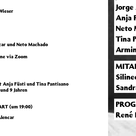
Jorge
Wieser
Anja 
Neto
Tina 
encar und Neto Machado
Armin
line via Zoom
MITA
Silin
 Anja Füsti und Tina Pantisano
Sandr
und 9 Jahren
PROG
RT (um 19:00)
René 
lencar