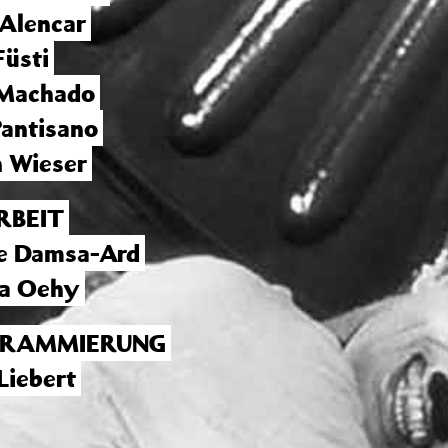
 Alencar
Füsti
 Machado
Pantisano
 Wieser
RBEIT
ee Damsa-Ard
a Oehy
RAMMIERUNG
Liebert