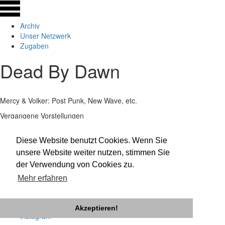
Archiv
Unser Netzwerk
Zugaben
Dead By Dawn
Mercy & Volker: Post Punk, New Wave, etc.
Vergangene Vorstellungen
Dead By Dawn
Rakete
Mercy & Volker: Post Punk, New Wave, etc.
27.09.19
22:30
Diese Website benutzt Cookies. Wenn Sie
unsere Website weiter nutzen, stimmen Sie
der Verwendung von Cookies zu.
Impressum
Datenschutz
Mehr erfahren
Newsletter
facebook
twitter
Akzeptieren!
instagram