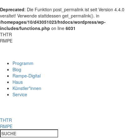
Deprecated
: Die Funktion post_permalink ist seit Version 4.4.0
veraltet! Verwende stattdessen get_permalink(). in
/homepages/10/d43051023/htdocs/wordpress/wp-
includes/functions.php
on line
6031
THTR
RMPE
Programm
Blog
Rampe-Digital
Haus
Künstler*innen
Service
THTR
RMPE