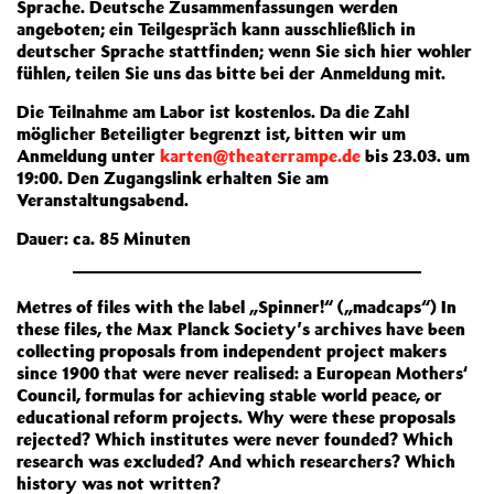
Sprache. Deutsche Zusammenfassungen werden
angeboten; ein Teilgespräch kann ausschließlich in
deutscher Sprache stattfinden; wenn Sie sich hier wohler
fühlen, teilen Sie uns das bitte bei der Anmeldung mit.
Die Teilnahme am Labor ist kostenlos. Da die Zahl
möglicher Beteiligter begrenzt ist, bitten wir um
Anmeldung unter
karten@theaterrampe.de
bis 23.03. um
19:00. Den Zugangslink erhalten Sie am
Veranstaltungsabend.
Dauer: ca. 85 Minuten
Metres of files with the label „Spinner!“ („madcaps“) In
these files, the Max Planck Society’s archives have been
collecting proposals from independent project makers
since 1900 that were never realised: a European Mothers‘
Council, formulas for achieving stable world peace, or
educational reform projects. Why were these proposals
rejected? Which institutes were never founded? Which
research was excluded? And which researchers? Which
history was not written?