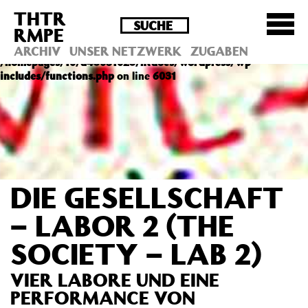
THTR
Deprecated
: Die Funktion post_permalink ist seit
RMPE
Version 4.4.0 veraltet! Verwende stattdessen
get_permalink(). in
ARCHIV
UNSER NETZWERK
ZUGABEN
/homepages/10/d43051023/htdocs/wordpress/wp-
includes/functions.php
on line
6031
DIE GESELLSCHAFT
– LABOR 2 (THE
SOCIETY – LAB 2)
VIER LABORE UND EINE
PERFORMANCE VON