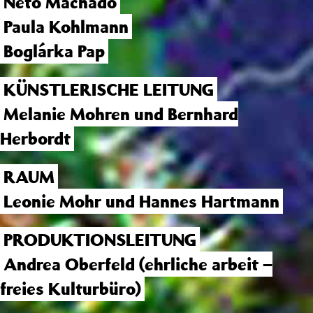
Neto Machado
Paula Kohlmann
Boglárka Pap
KÜNSTLERISCHE LEITUNG
Melanie Mohren und Bernhard
Herbordt
RAUM
Leonie Mohr und Hannes Hartmann
PRODUKTIONSLEITUNG
Andrea Oberfeld (ehrliche arbeit –
freies Kulturbüro)