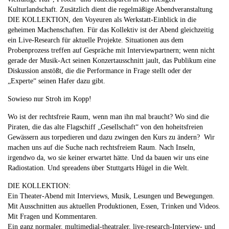
Kulturlandschaft. Zusätzlich dient die regelmäßige Abendveranstaltung
DIE KOLLEKTION, den Voyeuren als Werkstatt-Einblick in die
geheimen Machenschaften. Für das Kollektiv ist der Abend gleichzeitig
ein Live-Research für aktuelle Projekte. Situationen aus dem
Probenprozess treffen auf Gespräche mit Interviewpartnern; wenn nicht
gerade der Musik-Act seinen Konzertausschnitt jault, das Publikum eine
Diskussion anstößt, die die Performance in Frage stellt oder der
„Experte“ seinen Hafer dazu gibt.
Sowieso nur Stroh im Kopp!
Wo ist der rechtsfreie Raum, wenn man ihn mal braucht? Wo sind die
Piraten, die das alte Flagschiff „Gesellschaft“ von den hoheitsfreien
Gewässern aus torpedieren und dazu zwingen den Kurs zu ändern? Wir
machen uns auf die Suche nach rechtsfreiem Raum. Nach Inseln,
irgendwo da, wo sie keiner erwartet hätte. Und da bauen wir uns eine
Radiostation. Und spreadens über Stuttgarts Hügel in die Welt.
DIE KOLLEKTION:
Ein Theater-Abend mit Interviews, Musik, Lesungen und Bewegungen.
Mit Ausschnitten aus aktuellen Produktionen, Essen, Trinken und Videos.
Mit Fragen und Kommentaren.
Ein ganz normaler, multimedial-theatraler, live-research-Interview- und