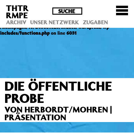
THTR
Deprecated
: Die Funktion post_permalink ist seit
RMPE
Version 4.4.0 veraltet! Verwende stattdessen
get_permalink(). in
ARCHIV
UNSER NETZWERK
ZUGABEN
/homepages/10/d43051023/htdocs/wordpress/wp-
includes/functions.php
on line
6031
DIE ÖFFENTLICHE
PROBE
VON HERBORDT/MOHREN |
PRÄSENTATION