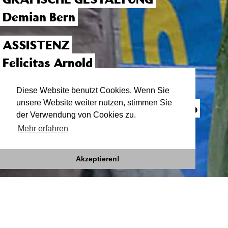
Demian Bern
ASSISTENZ
Felicitas Arnold
PRODUKTIONSLEITUNG
Diese Website benutzt Cookies. Wenn Sie
unsere Website weiter nutzen, stimmen Sie
ehrliche arbeit – freies Kulturbüro
der Verwendung von Cookies zu.
Mehr erfahren
Akzeptieren!
Impressum
Datenschutz
Newsletter
facebook