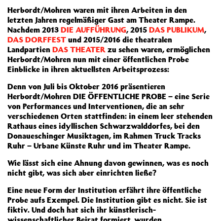
Herbordt/Mohren waren mit ihren Arbeiten in den
letzten Jahren regelmäßiger Gast am Theater Rampe.
Nachdem 2013
DIE AUFFÜHRUNG
, 2015
DAS PUBLIKUM
,
DAS DORFFEST
und 2015/2016 die theatralen
Landpartien
DAS THEATER
zu sehen waren, ermöglichen
Herbordt/Mohren nun mit einer öffentlichen Probe
Einblicke in ihren aktuellsten Arbeitsprozess:
Denn von Juli bis Oktober 2016 präsentieren
Herbordt/Mohren DIE ÖFFENTLICHE PROBE – eine Serie
von Performances und Interventionen, die an sehr
verschiedenen Orten stattfinden: in einem leer stehenden
Rathaus eines idyllischen Schwarzwalddorfes, bei den
Donaueschinger Musiktagen, im Rahmen Truck Tracks
Ruhr – Urbane Künste Ruhr und im Theater Rampe.
Wie lässt sich eine Ahnung davon gewinnen, was es noch
nicht gibt, was sich aber einrichten ließe?
Eine neue Form der Institution erfährt ihre öffentliche
Probe aufs Exempel. Die Institution gibt es nicht. Sie ist
fiktiv. Und doch hat sich ihr künstlerisch-
wissenschaftlicher Beirat formiert, wurden