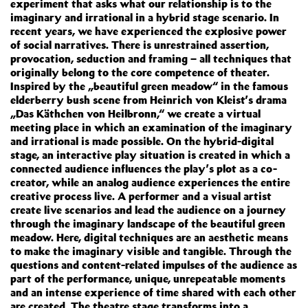
experiment that asks what our relationship is to the
imaginary and irrational in a hybrid stage scenario. In
recent years, we have experienced the explosive power
of social narratives. There is unrestrained assertion,
provocation, seduction and framing – all techniques that
originally belong to the core competence of theater.
Inspired by the „beautiful green meadow“ in the famous
elderberry bush scene from Heinrich von Kleist’s drama
„Das Käthchen von Heilbronn,“ we create a virtual
meeting place in which an examination of the imaginary
and irrational is made possible. On the hybrid-digital
stage, an interactive play situation is created in which a
connected audience influences the play’s plot as a co-
creator, while an analog audience experiences the entire
creative process live. A performer and a visual artist
create live scenarios and lead the audience on a journey
through the imaginary landscape of the beautiful green
meadow. Here, digital techniques are an aesthetic means
to make the imaginary visible and tangible. Through the
questions and content-related impulses of the audience as
part of the performance, unique, unrepeatable moments
and an intense experience of time shared with each other
are created. The theatre stage transforms into a