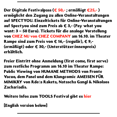
Der Digitale Festivalpass (
€ 50,-
; ermäßigt
€25,-
)
ermöglicht den Zugang zu allen Online-Veranstaltungen
auf SPECTYOU. Einzeltickets für Online-Veranstaltungen
auf Spectyou sind zum Preis ab € 3,- (Pay what you
want: 3 – 50 Euro). Tickets für die analoge Vorstellung
von
CHEZ NU von CHEZ COMPANY
am 16.10. im Theater
Rampe sind zum Preis von € 16,- (regulär), € 9,-
(ermäßigt) oder € 30,- (Unterstützer:innenpreis)
erhältlich.
Freier Eintritt ohne Anmeldung (first come, first serve)
zum restliche Programm am 16.10 im Theater Rampe:
Public Viewing von HUMANE METHODS von Fronte
Vacuo, dem Panel und dem Klangcomic AMEISEN FÜR
MIMIKRY von Rdeča Raketa, Natascha Gangl & Nikolaos
Zachariadis.
Weitere Infos zum TOOLS Festival gibt es
hier
[English version below]