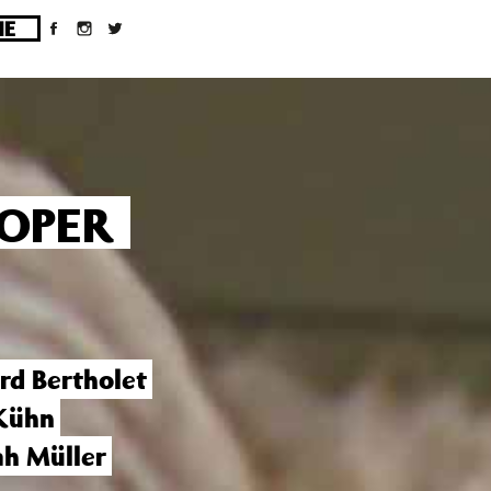
ges/10/d43051023/htdocs/wordpress/wp-
OPER
rd Bertholet
Kühn
h Müller