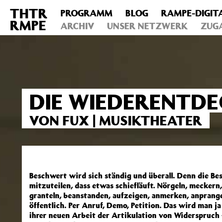
THTR
PROGRAMM
BLOG
RAMPE-DIGIT
Deprecated
: Die Funktion post_permalink ist seit Version 4.4
RMPE
includes/functions.php
ARCHIV
on line
UNSER NETZWERK
6031
ZUG
DIE WIEDERENTD
VON FUX | MUSIKTHEATER
Beschwert wird sich ständig und überall. Denn die Be
mitzuteilen, dass etwas schiefläuft. Nörgeln, meckern
granteln, beanstanden, aufzeigen, anmerken, anprang
öffentlich. Per Anruf, Demo, Petition. Das wird man 
ihrer neuen Arbeit der Artikulation von Widerspruch 