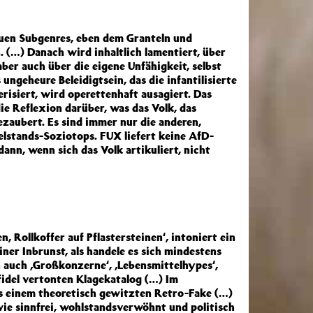
euen Subgenres, eben dem Granteln und
 (…) Danach wird inhaltlich lamentiert, über
aber auch über die eigene Unfähigkeit, selbst
ungeheure Beleidigtsein, das die infantilisierte
isiert, wird operettenhaft ausagiert. Das
e Reflexion darüber, was das Volk, das
ezaubert. Es sind immer nur die anderen,
lstands-Soziotops. FUX liefert keine AfD-
ann, wenn sich das Volk artikuliert, nicht
 Rollkoffer auf Pflastersteinen‘, intoniert ein
ner Inbrunst, als handele es sich mindestens
auch ‚Großkonzerne‘, ‚Lebensmittelhypes‘,
 fidel vertonten Klagekatalog (…) Im
aus einem theoretisch gewitzten Retro-Fake (…)
ie sinnfrei, wohlstandsverwöhnt und politisch