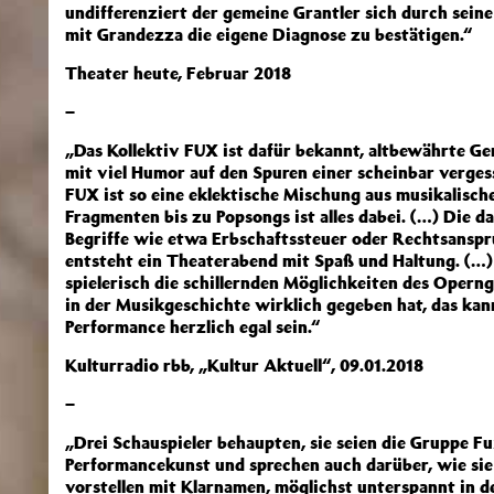
undifferenziert der gemeine Grantler sich durch seine
mit Grandezza die eigene Diagnose zu bestätigen.“
Theater heute, Februar 2018
–
„Das Kollektiv FUX ist dafür bekannt, altbewährte Gen
mit viel Humor auf den Spuren einer scheinbar verg
FUX ist so eine eklektische Mischung aus musikalisc
Fragmenten bis zu Popsongs ist alles dabei. (…) Die d
Begriffe wie etwa Erbschaftssteuer oder Rechtsansp
entsteht ein Theaterabend mit Spaß und Haltung. (…) S
spielerisch die schillernden Möglichkeiten des Operng
in der Musikgeschichte wirklich gegeben hat, das ka
Performance herzlich egal sein.“
Kulturradio rbb, „Kultur Aktuell“, 09.01.2018
–
„Drei Schauspieler behaupten, sie seien die Gruppe Fu
Performancekunst und sprechen auch darüber, wie si
vorstellen mit Klarnamen, möglichst unterspannt in de