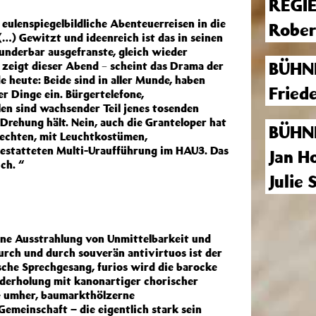
REGI
eulenspiegelbildliche Abenteuerreisen in die
Rober
(…) Gewitzt und ideenreich ist das in seinen
underbar ausgefranste, gleich wieder
BÜHN
 zeigt dieser Abend − scheint das Drama der
 heute: Beide sind in aller Munde, haben
Fried
er Dinge ein. Bürgertelefone,
n sind wachsender Teil jenes tosenden
 Drehung hält. Nein, auch die Granteloper hat
BÜHN
, echten, mit Leuchtkostümen,
gestatteten Multi-Uraufführung im HAU3. Das
Jan H
ch. “
Julie
 eine Ausstrahlung von Unmittelbarkeit und
urch und durch souverän antivirtuos ist der
sche Sprechgesang, furios wird die barocke
ederholung mit kanonartiger chorischer
e umher, baumarkthölzerne
emeinschaft – die eigentlich stark sein