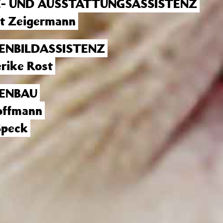
E- UND AUSSTATTUNGSASSISTENZ
t Zeigermann
ENBILDASSISTENZ
erike Rost
ENBAU
offmann
 Speck