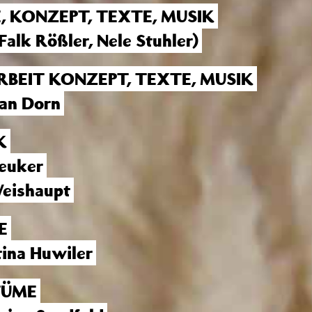
, KONZEPT, TEXTE, MUSIK
Falk Rößler, Nele Stuhler)
RBEIT KONZEPT, TEXTE, MUSIK
an Dorn
K
Peuker
Weishaupt
E
ina Huwiler
TÜME