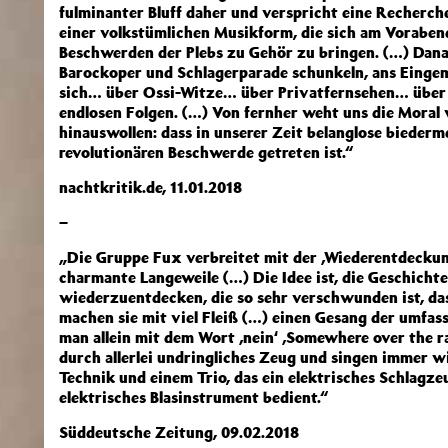
fulminanter Bluff daher und verspricht eine Recherche
einer volkstümlichen Musikform, die sich am Vorabend
Beschwerden der Plebs zu Gehör zu bringen. (…) Dana
Barockoper und Schlagerparade schunkeln, ans Einge
sich… über Ossi-Witze… über Privatfernsehen… über 
endlosen Folgen. (…) Von fernher weht uns die Moral 
hinauswollen: dass in unserer Zeit belanglose biederme
revolutionären Beschwerde getreten ist.“
nachtkritik.de, 11.01.2018
–
„Die Gruppe Fux verbreitet mit der ‚Wiederentdeckun
charmante Langeweile (…) Die Idee ist, die Geschicht
wiederzuentdecken, die so sehr verschwunden ist, das
machen sie mit viel Fleiß (…) einen Gesang der umfas
man allein mit dem Wort ‚nein‘ ‚Somewhere over the ra
durch allerlei undringliches Zeug und singen immer wi
Technik und einem Trio, das ein elektrisches Schlagz
elektrisches Blasinstrument bedient.“
Süddeutsche Zeitung, 09.02.2018