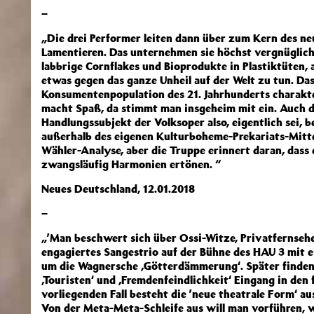
–
„Die drei Performer leiten dann über zum Kern des n
Lamentieren. Das unternehmen sie höchst vergnüglich.
labbrige Cornflakes und Bioprodukte in Plastiktüten, 
etwas gegen das ganze Unheil auf der Welt zu tun. Das 
Konsumentenpopulation des 21. Jahrhunderts charakter
macht Spaß, da stimmt man insgeheim mit ein. Auch di
Handlungssubjekt der Volksoper also, eigentlich sei, b
außerhalb des eigenen Kulturboheme-Prekariats-Mitte
Wähler-Analyse, aber die Truppe erinnert daran, dass d
zwangsläufig Harmonien ertönen. “
Neues Deutschland, 12.01.2018
–
„’Man beschwert sich über Ossi-Witze, Privatfernsehen,
engagiertes Sangestrio auf der Bühne des HAU 3 mit ei
um die Wagnersche ‚Götterdämmerung‘. Später finden 
‚Touristen‘ und ‚Fremdenfeindlichkeit‘ Eingang in den
vorliegenden Fall besteht die ’neue theatrale Form‘ 
Von der Meta-Meta-Schleife aus will man vorführen, w