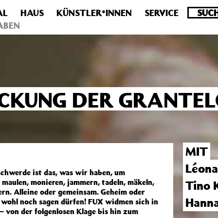
AL
HAUS
KÜNSTLER*INNEN
SERVICE
.0 veraltet! Verwende stattdessen get_permalink(). in
/homepa
ABEN
ECKUNG DER GRANTEL
MIT
Léona
schwerde ist das, was wir haben, um
, maulen, monieren, jammern, tadeln, mäkeln,
Tino 
ern. Alleine oder gemeinsam. Geheim oder
Hanna
ja wohl noch sagen dürfen! FUX widmen sich in
– von der folgenlosen Klage bis hin zum