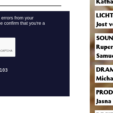
Katha
LICH
Jost 
SOUN
Ruper
Samu
DRAM
Micha
PROD
Jasna