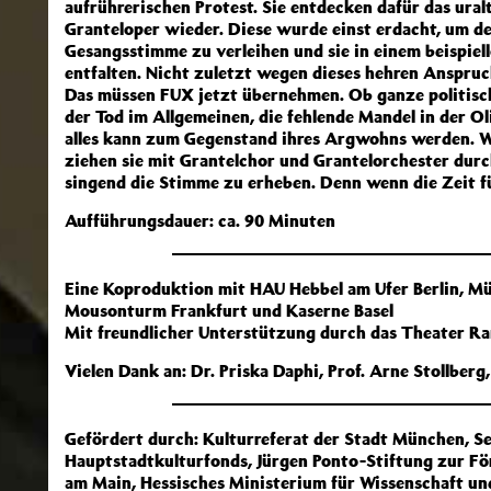
aufrührerischen Protest. Sie entdecken dafür das ura
Granteloper wieder. Diese wurde einst erdacht, um d
Gesangsstimme zu verleihen und sie in einem beispiel
entfalten. Nicht zuletzt wegen dieses hehren Anspruc
Das müssen FUX jetzt übernehmen. Ob ganze politisc
der Tod im Allgemeinen, die fehlende Mandel in der Ol
alles kann zum Gegenstand ihres Argwohns werden. Wie
ziehen sie mit Grantelchor und Grantelorchester durc
singend die Stimme zu erheben. Denn wenn die Zeit für
Aufführungsdauer: ca. 90 Minuten
Eine Koproduktion mit HAU Hebbel am Ufer Berlin, M
Mousonturm Frankfurt und Kaserne Basel
Mit freundlicher Unterstützung durch das Theater R
Vielen Dank an: Dr. Priska Daphi, Prof. Arne Stollberg
Gefördert durch: Kulturreferat der Stadt München, Se
Hauptstadtkulturfonds, Jürgen Ponto-Stiftung zur Fö
am Main, Hessisches Ministerium für Wissenschaft un