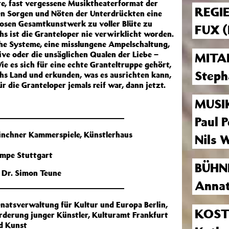
lte, fast vergessene Musiktheaterformat der
REGIE
en Sorgen und Nöten der Unterdrückten eine
losen Gesamtkunstwerk zu voller Blüte zu
FUX
(
hs ist die Granteloper nie verwirklicht worden.
he Systeme, eine misslungene Ampelschaltung,
ive oder die unsäglichen Qualen der Liebe –
MITA
 es sich für eine echte Granteltruppe gehört,
Steph
hs Land und erkunden, was es ausrichten kann,
 die Granteloper jemals reif war, dann jetzt.
MUSI
Paul 
ünchner Kammerspiele, Künstlerhaus
Nils 
ampe Stuttgart
BÜHN
, Dr. Simon Teune
Annat
natsverwaltung für Kultur und Europa Berlin,
KOS
rderung junger Künstler, Kulturamt Frankfurt
d Kunst