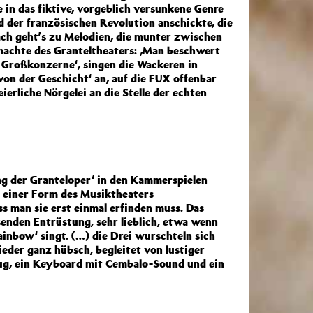
 in das fiktive, vorgeblich versunkene Genre
 der französischen Revolution anschickte, die
ch geht’s zu Melodien, die munter zwischen
machte des Granteltheaters: ‚Man beschwert
Großkonzerne‘, singen die Wackeren in
von der Geschicht‘ an, auf die FUX offenbar
ierliche Nörgelei an die Stelle der echten
g der Granteloper‘ in den Kammerspielen
e einer Form des Musiktheaters
s man sie erst einmal erfinden muss. Das
senden Entrüstung, sehr lieblich, etwa wenn
inbow‘ singt. (…) die Drei wurschteln sich
eder ganz hübsch, begleitet von lustiger
eug, ein Keyboard mit Cembalo-Sound und ein