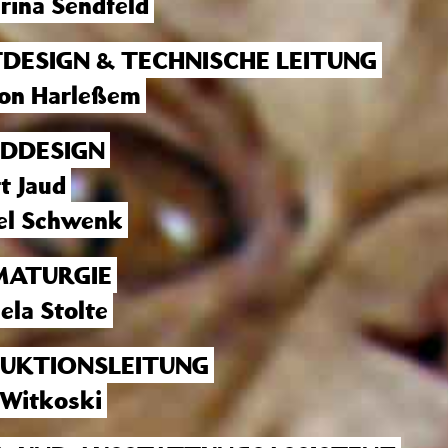
rina Sendfeld
TDESIGN & TECHNISCHE LEITUNG
von Harleßem
DDESIGN
t Jaud
el Schwenk
ATURGIE
ela Stolte
UKTIONSLEITUNG
 Witkoski