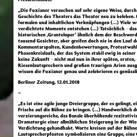
„Die Fuxianer versuchen auf sehr eigene Weise, durch 
Geschichte des Theaters das Theater neu zu beleben. 
formalen und inhaltlichen Verknüpfungen (…) Viele w
verdichtete Momente entstehen (…) Tatsächlich − das
historischen ‚Granteloper‘ ähnlich dem der Beschwerde
tausend Gesichter, aber greifen doch nie in den Lauf d
Kommentarspalten, Kundenbewertungen, Protestwahle
Phasenkreislaufs, der das System stabil ewig in seiner
keine Zukunft − nicht mal nun in ihrer späten, ersten
Riesenlautsprechern und großen traurigen Arien aus
wissen die Fuxianer genau und zelebrieren es genüssli
Berliner Zeitung, 12.01.2018
–
„Es ist eine agile junge Dreiergruppe, der es gelingt,
Frische auf die Bühne zu bringen. (…) Handwerklich d
verzierungsreiche, das Banale überhöhende rezitativi
Dramaturgie einer allmählichen Steigerung in der Wi
Verdichtung gehandhabt. Worte kreisen auf der Bühn
Lautsprecherpfosten symbolisieren eine Gruppe, eine G