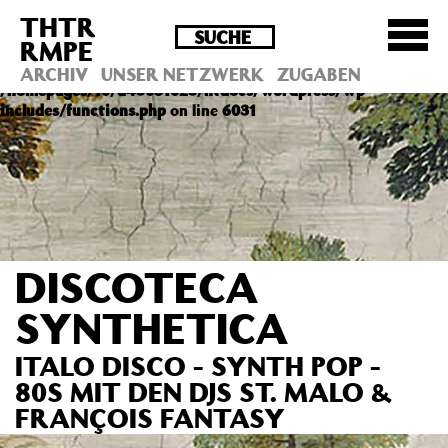
THTR
Deprecated
: Die Funktion post_permalink ist seit
RMPE
Version 4.4.0 veraltet! Verwende stattdessen
get_permalink(). in
ARCHIV
UNSER NETZWERK
ZUGABEN
/homepages/10/d43051023/htdocs/wordpress/wp-
includes/functions.php
on line
6031
DISCOTECA
SYNTHETICA
ITALO DISCO - SYNTH POP -
80S MIT DEN DJS ST. MALO &
FRANÇOIS FANTASY