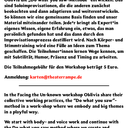
sind Soloimprovisationen, die die anderen zunächst
beobachten und dann adaptieren und weiterentwickeln.
So können wir eine gemeinsame Basis finden und unser
Material miteinander teilen. Jede*r bringt als Expert*in
eigenes Wissen, eigene Erfahrung ein, etwas, das man
persönlich gefunden hat und das dann durch den
Improvisationsprozess destilliert wird. Nach Körper- und
Stimmtraining wird eine Fülle an Ideen zum Thema
geschaffen. Die Teilnehmer*innen lernen Wege kennen, um
mit Subtilität, Humor, Präsenz und Timing zu arbeiten.
Die Teilnahmegebühr für den Workshop beträgt 5 Euro.
Anmeldung:
karten@theaterrampe.de
In the Facing the Un-known workshop Oblivia share their
collective working practices, the “Do what you saw”-
method in a work-shop where we embody and big themes
in a playful way.
We start with body- and voice work and continue with
the Do what you saw method where we create and