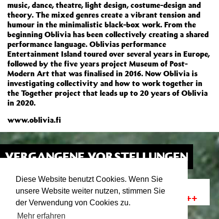
music, dance, theatre, light design, costume-design and
theory. The mixed genres create a vibrant tension and
humour in the minimalistic black-box work. From the
beginning Oblivia has been collectively creating a shared
performance language. Oblivias performance
Entertainment Island toured over several years in Europe,
followed by the five years project Museum of Post-
Modern Art that was finalised in 2016. Now Oblivia is
investigating collectivity and how to work together in
the Together project that leads up to 20 years of Oblivia
in 2020.
www.oblivia.fi
VERGANGENE VORSTELLUNGEN
Diese Website benutzt Cookies. Wenn Sie
DO WHAT YOU SAW
11.02.20
unsere Website weiter nutzen, stimmen Sie
19:00
+++ Der Workshop muss leider entfallen +++
der Verwendung von Cookies zu.
Mehr erfahren