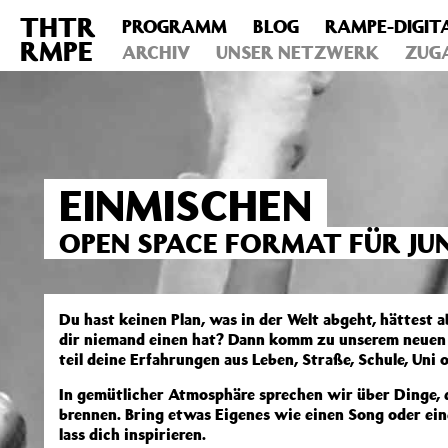
THTR
PROGRAMM
BLOG
RAMPE-DIGIT
Deprecated
: Die Funktion post_permalink ist seit Version 4.4
RMPE
includes/functions.php
ARCHIV
on line
UNSER NETZWERK
6031
ZUG
EINMISCHEN
OPEN SPACE FORMAT FÜR JU
Du hast keinen Plan, was in der Welt abgeht, hättest 
dir niemand einen hat? Dann komm zu unserem neuen
teil deine Erfahrungen aus Leben, Straße, Schule, Uni 
In gemütlicher Atmosphäre sprechen wir über Dinge, 
brennen. Bring etwas Eigenes wie einen Song oder ein
lass dich inspirieren.