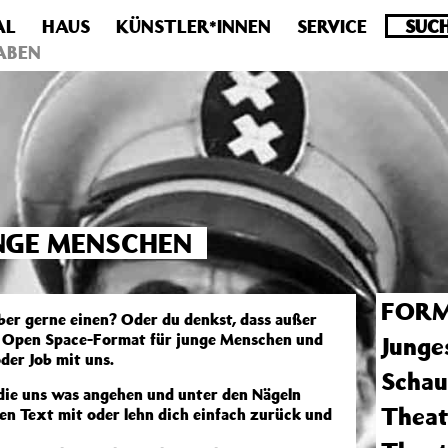
AL
HAUS
KÜNSTLER*INNEN
SERVICE
.0 veraltet! Verwende stattdessen get_permalink(). in
/homepa
ABEN
NGE MENSCHEN
FORM
aber gerne einen? Oder du denkst, dass außer
 Open Space-Format für junge Menschen und
Junge
oder Job mit uns.
Schau
die uns was angehen und unter den Nägeln
Theat
en Text mit oder lehn dich einfach zurück und