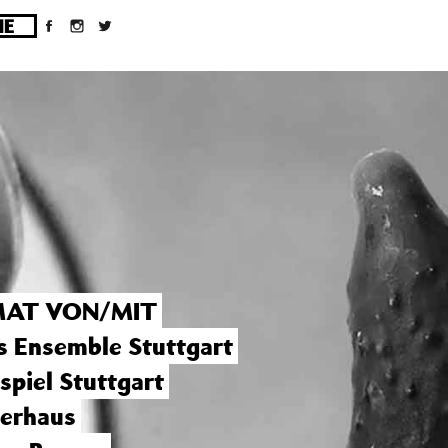
ges/10/d43051023/htdocs/wordpress/wp-
AT VON/MIT
s Ensemble Stuttgart
spiel Stuttgart
erhaus