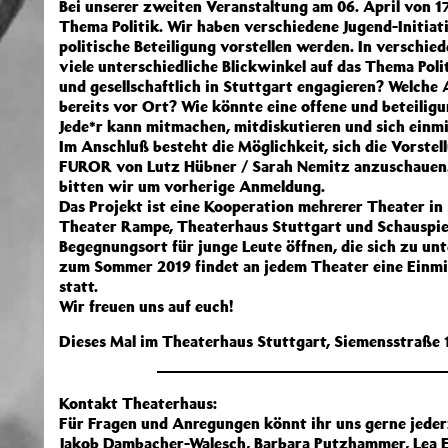
Bei unserer zweiten Veranstaltung am 06. April von 1
Thema Politik. Wir haben verschiedene Jugend-Initiati
politische Beteiligung vorstellen werden. In versch
viele unterschiedliche Blickwinkel auf das Thema Polit
und gesellschaftlich in Stuttgart engagieren? Welche 
bereits vor Ort? Wie könnte eine offene und beteiligu
Jede*r kann mitmachen, mitdiskutieren und sich einm
Im Anschluß besteht die Möglichkeit, sich die Vorste
FUROR von Lutz Hübner / Sarah Nemitz anzuschauen.
bitten wir um vorherige Anmeldung.
Das Projekt ist eine Kooperation mehrerer Theater in 
Theater Rampe, Theaterhaus Stuttgart und Schauspiel
Begegnungsort für junge Leute öffnen, die sich zu un
zum Sommer 2019 findet an jedem Theater eine Einm
statt.
Wir freuen uns auf euch!
Dieses Mal im Theaterhaus Stuttgart, Siemensstraße 
Kontakt Theaterhaus:
Für Fragen und Anregungen könnt ihr uns gerne jeder
Jakob Dambacher-Walesch, Barbara Putzhammer, Lea E