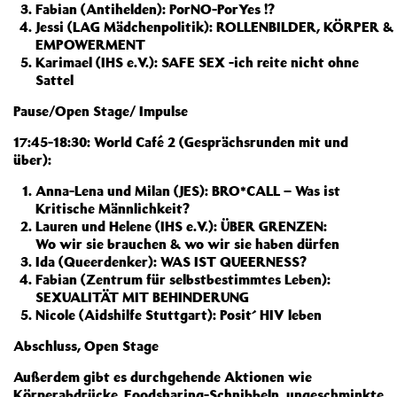
Fabian (Antihelden): PorNO-PorYes !?
Jessi (LAG Mädchenpolitik): ROLLENBILDER, KÖRPER &
EMPOWERMENT
Karimael (IHS e.V.): SAFE SEX
-ich reite nicht ohne
Sattel
Pause/Open Stage/ Impulse
17:45-18:30: World Café 2 (Gesprächsrunden mit und
über):
Anna-Lena und Milan (JES): BRO*CALL – Was ist
Kritische Männlichkeit?
Lauren und Helene (IHS e.V.): ÜBER GRENZEN:
Wo wir sie brauchen & wo wir sie haben dürfen
Ida (Queerdenker): WAS IST QUEERNESS?
Fabian (Zentrum für selbstbestimmtes Leben):
SEXUALITÄT MIT BEHINDERUNG
Nicole (Aidshilfe Stuttgart): Posit´ HIV leben
Abschluss, Open Stage
Außerdem gibt es durchgehende Aktionen wie
Körperabdrücke, Foodsharing-Schnibbeln, ungeschminkte