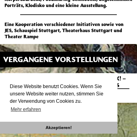
Porträts, Klodisko und eine kleine Ausstellung.
Eine Kooperation verschiedener Initiativen sowie von
JES, Schauspiel Stuttgart, Theaterhaus Stuttgart und
Theater Rampe
VERGANGENE VORSTELLUNGEN
EINMISCHEN: LET’S TALK ABOUT SEX! –
30.11.19
16:00
KÖRPER, IDENTITÄT UND QUEERNESS
Diese Website benutzt Cookies. Wenn Sie
unsere Website weiter nutzen, stimmen Sie
Open-Space-Format
der Verwendung von Cookies zu.
Mehr erfahren
Akzeptieren!