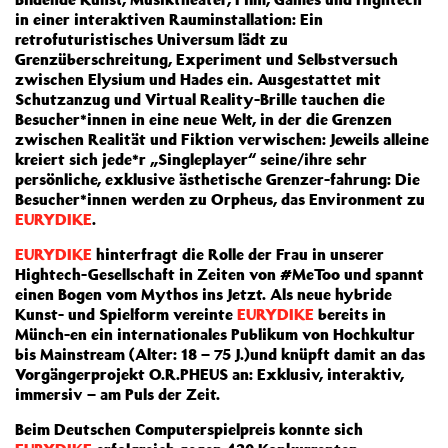
in einer interaktiven Rauminstallation: Ein
retrofuturistisches Universum lädt zu
Grenzüberschreitung, Experiment und Selbstversuch
zwischen Elysium und Hades ein. Ausgestattet mit
Schutzanzug und Virtual Reality-Brille tauchen die
Besucher*innen in eine neue Welt, in der die Grenzen
zwischen Realität und Fiktion verwischen: Jeweils alleine
kreiert sich jede*r „Singleplayer“ seine/ihre sehr
persönliche, exklusive ästhetische Grenzer-fahrung: Die
Besucher*innen werden zu Orpheus, das Environment zu
EURYDIKE
.
EURYDIKE
hinterfragt die Rolle der Frau in unserer
Hightech-Gesellschaft in Zeiten von #MeToo und spannt
einen Bogen vom Mythos ins Jetzt. Als neue hybride
Kunst- und Spielform vereinte
EURYDIKE
bereits in
Münch-en ein internationales Publikum von Hochkultur
bis Mainstream (Alter: 18 – 75 J.)und knüpft damit an das
Vorgängerprojekt O.R.PHEUS an: Exklusiv, interaktiv,
immersiv – am Puls der Zeit.
Beim Deutschen Computerspielpreis konnte sich