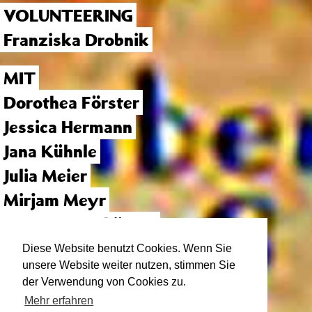
VOLUNTEERING
Franziska Drobnik
MIT
Dorothea Förster
Jessica Hermann
Jana Kühnle
Julia Meier
Mirjam Meyr
Laura Oppenhäuser
Franziska Schmitz
Diese Website benutzt Cookies. Wenn Sie
unsere Website weiter nutzen, stimmen Sie
Birgit Werner
der Verwendung von Cookies zu.
Mehr erfahren