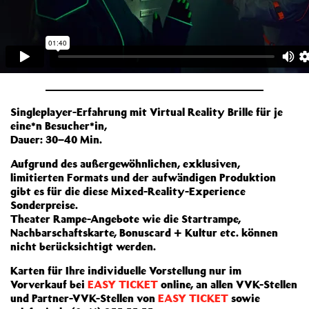
Singleplayer-Erfahrung mit Virtual Reality Brille für je
eine*n Besucher*in,
Dauer: 30–40 Min.
Aufgrund des außergewöhnlichen, exklusiven,
limitierten Formats und der aufwändigen Produktion
gibt es für die diese Mixed-Reality-Experience
Sonderpreise.
Theater Rampe-Angebote wie die Startrampe,
Nachbarschaftskarte, Bonuscard + Kultur etc. können
nicht berücksichtigt werden.
Karten für Ihre individuelle Vorstellung nur im
Vorverkauf bei
EASY TICKET
online, an allen VVK-Stellen
und Partner-VVK-Stellen von
EASY TICKET
sowie