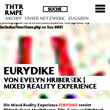
THTR
Deprecated
: Die Funktion post_permalink ist seit
RMPE
Version 4.4.0 veraltet! Verwende stattdessen
get_permalink(). in
ARCHIV
UNSER NETZWERK
ZUGABEN
/homepages/10/d43051023/htdocs/wordpress/wp-
includes/functions.php
on line
6031
EURYDIKE
VON EVELYN HRIBERŠEK |
MIXED REALITY EXPERIENCE
Die Mixed Reality Experience
EURYDIKE
vereint
Bildende Kunst, Musiktheater, Film, Games und Hightech