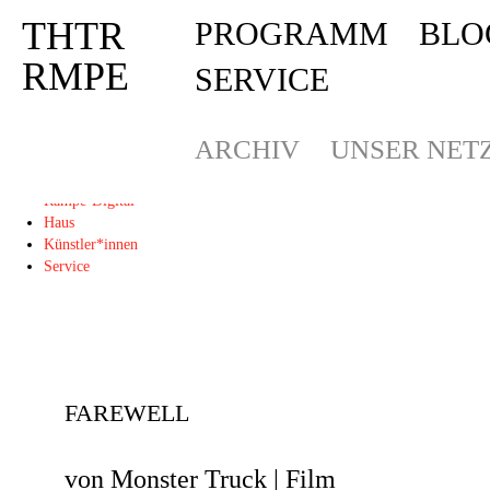
THTR
PROGRAMM
BLO
Deprecated
: Die Funktion post_permalink ist seit Version 4.4.0 veraltet! Verw
THTR
RMPE
SERVICE
RMPE
ARCHIV
UNSER NET
Programm
Blog
Rampe-Digital
Haus
Künstler*innen
Service
FAREWELL
von Monster Truck | Film