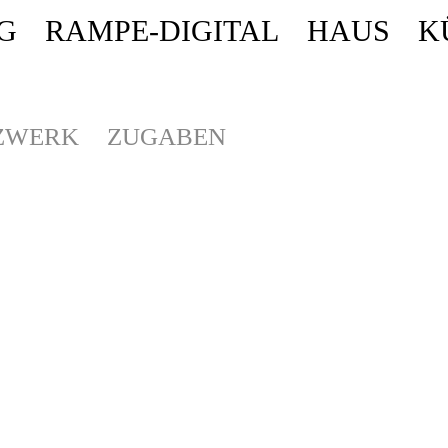
G
RAMPE-DIGITAL
HAUS
K
ende stattdessen get_permalink(). in
/homepages/10/d43051023/htdocs/wordpr
ZWERK
ZUGABEN