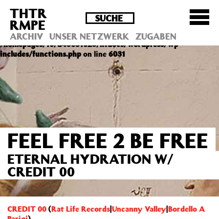
THTR
Deprecated
: Die Funktion post_permalink ist seit
RMPE
Version 4.4.0 veraltet! Verwende stattdessen
get_permalink(). in
ARCHIV
UNSER NETZWERK
ZUGABEN
/homepages/10/d43051023/htdocs/wordpress/wp-
includes/functions.php
on line
6031
FEEL FREE 2 BE FREE
ETERNAL HYDRATION W/
CREDIT 00
CREDIT 00
(
Rat Life Records
|
Uncanny Valley
|
Bordello A
Parigi
)