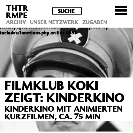
THTR
Deprecated
: Die Funktion post_permalink ist seit
RMPE
Version 4.4.0 veraltet! Verwende stattdessen
get_permalink(). in
ARCHIV
UNSER NETZWERK
ZUGABEN
/homepages/10/d43051023/htdocs/wordpress/wp-
includes/functions.php
on line
6031
FILMKLUB KOKI
ZEIGT: KINDERKINO
KINDERKINO MIT ANIMIERTEN
KURZFILMEN, CA. 75 MIN