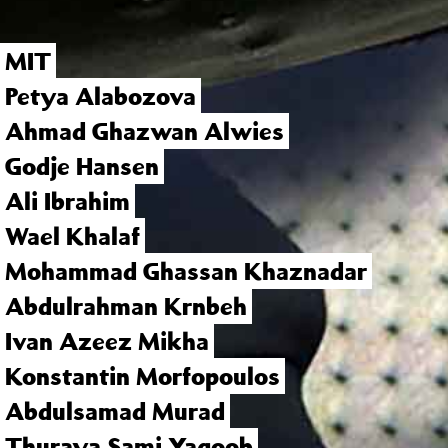
MIT
Petya Alabozova
Ahmad Ghazwan Alwies
Godje Hansen
Ali Ibrahim
Wael Khalaf
Mohammad Ghassan Khaznadar
Abdulrahman Krnbeh
Ivan Azeez Mikha
Konstantin Morfopoulos
Abdulsamad Murad
Thuraya Sami Yaqoob