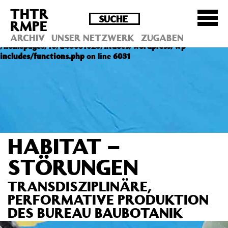
THTR
Deprecated
: Die Funktion post_permalink ist seit
RMPE
Version 4.4.0 veraltet! Verwende stattdessen
get_permalink(). in
ARCHIV
UNSER NETZWERK
ZUGABEN
/homepages/10/d43051023/htdocs/wordpress/wp-
includes/functions.php
on line
6031
HABITAT –
STÖRUNGEN
TRANSDISZIPLINÄRE,
PERFORMATIVE PRODUKTION
DES BUREAU BAUBOTANIK