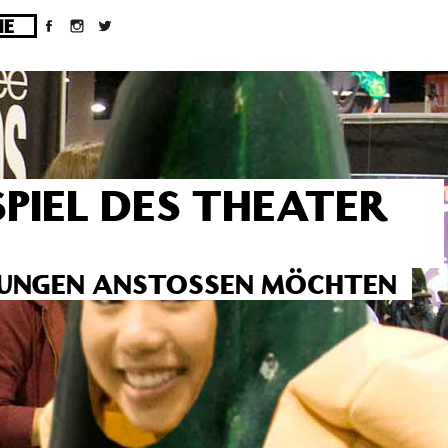
ges/10/d43051023/htdocs/wordpress/wp-
PIEL DES THEATER
RUNGEN ANSTOSSEN MÖCHTEN