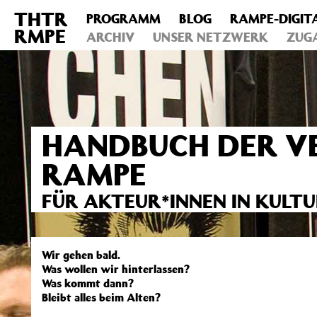
THTR
PROGRAMM
BLOG
RAMPE-DIGIT
Deprecated
: Die Funktion post_permalink ist seit Version 4.4
RMPE
includes/functions.php
ARCHIV
on line
UNSER NETZWERK
6031
ZUG
HANDBUCH DER VE
RAMPE
FÜR AKTEUR*INNEN IN KULT
Wir gehen bald.
Was wollen wir hinterlassen?
Was kommt dann?
Bleibt alles beim Alten?