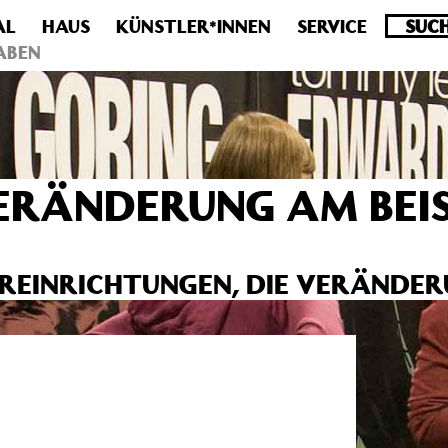
AL
HAUS
KÜNSTLER*INNEN
SERVICE
.0 veraltet! Verwende stattdessen get_permalink(). in
/homepa
ABEN
RÄNDERUNG AM BEIS
UREINRICHTUNGEN, DIE VERÄNDE