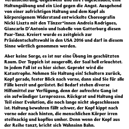
Haltungsübung und ein Lied gegen die Angst. Ausgehend
von einer aufrichtigen Haltung und dem Kopf als
körpereigenem Widerstand entwickelte Choreografin
Nicki Liszta mit den Tänzer*innen Andreia Rodrigues,
Giancarlo D’Antonio und Isabelle von Gatterburg diesen
Paar-Tanz. Kreiert wurde es zeitgleich zur
Präsidentschaftswahl in den USA 2016 und darf in diesem
Sinne wörtlich genommen werden.
Aber keine Sorge, es ist nur eine Übung im geschützten
Raum. Der Teppich ist ausgerollt, der Saal hell erleuchtet.
In jedem Fall ist es hier sicher. Geprobt wird die
Katastrophe. Nehmen Sie Haltung ein! Schultern zurück,
Kopf gerade, fester Blick nach vorne, dann sind Sie für alle
Fälle bereit und gerüstet. Bei Bedarf stehen diverse
Hilfsmittel zur Verfügung, denn der aufrechte Gang ist
ein aufwändiger Lernprozess. Rückgrat und Haltung sind
Teil einer Evolution, die noch lange nicht abgeschlossen
ist. Haltung bewahren fällt schwer, der Kopf kippt nach
vorne oder nach hinten, die menschlichen Körper irren
steifnackig und kopflos umher. Denn wenn der Kopf aus
der Reihe tanzt, bricht sich Wahnsinn Bahn.