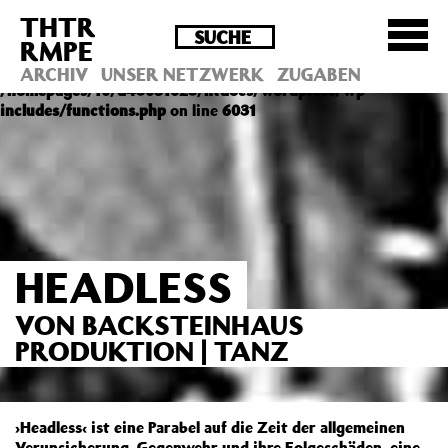
THTR
Deprecated
: Die Funktion post_permalink ist seit
RMPE
Version 4.4.0 veraltet! Verwende stattdessen
get_permalink(). in
ARCHIV
UNSER NETZWERK
ZUGABEN
/homepages/10/d43051023/htdocs/wordpress/wp-
includes/functions.php
on line
6031
HEADLESS
VON BACKSTEINHAUS
PRODUKTION | TANZ
›Headless‹ ist eine Parabel auf die Zeit der allgemeinen
Verunsicherung, Gegenwehr und ihre Folgeschäden, eine