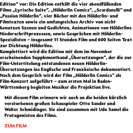
Edition“ vor: Die Edition enthält die vier abendfüllenden
Filme „Lyrische Suite“, „Hölderlin Comics“, „Scardanelli“ und
„Passion Hölderlin“, vier Bücher mit den Hölderlin- und
Filmtexten sowie ein umfangreiches Archiv von nicht
benutzen Szenen und Gedichten, Animationen von Hölderlins
Niederschriftprozessen, sowie Gesprächen mit Hölderlin-
Spezialisten – insgesamt 11 Stunden Film und 600 Seiten Text
zur Dichtung Hölderlins.
Komplettiert wird die Edition mit dem im November
erscheinenden Supplementband „Übersetzungen“, der die zur
Film-Untertitelung entstandenen neuen Hölderlin-
Übersetzungen ins Englische und Französische dokumentiert.
Nach dem Gespräch wird der Film „Hölderlin Comics“ als
Film-Konzert aufgeführt – zum ersten Mal in Baden-
Württemberg begleiten Musiker die Projektion live.
Mit diesem Film erinnern wir auch an die beiden kürzlich
verstorbenen großen Schauspieler Otto Sander und
Walter Schmidinger. Sie sind zusammen mit Udo Samel die
Protagonisten des Films.
ZUM FILM