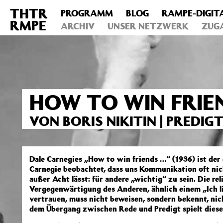
THTR
PROGRAMM
BLOG
RAMPE-DIGIT
Deprecated
: Die Funktion post_permalink ist seit Version 4.4
RMPE
includes/functions.php
ARCHIV
on line
UNSER NETZWERK
6031
ZUG
HOW TO WIN FRIEN
VON BORIS NIKITIN | PREDI
Dale Carnegies „How to win friends …“ (1936) ist der 
Carnegie beobachtet, dass uns Kommunikation oft nicht
außer Acht lässt: für andere „wichtig“ zu sein. Die re
Vergegenwärtigung des Anderen, ähnlich einem „Ich li
vertrauen, muss nicht beweisen, sondern bekennt, ni
dem Übergang zwischen Rede und Predigt spielt diese