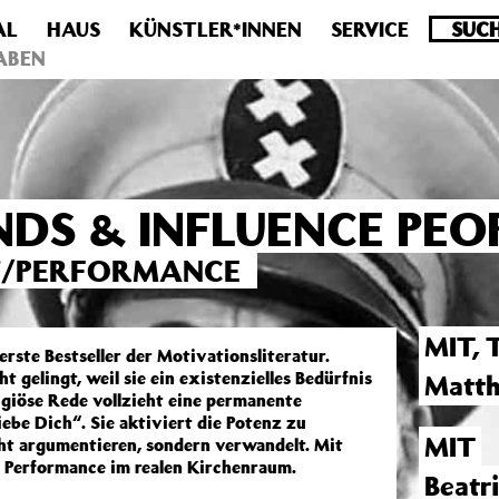
AL
HAUS
KÜNSTLER*INNEN
SERVICE
.0 veraltet! Verwende stattdessen get_permalink(). in
/homepa
ABEN
DS & INFLUENCE PEO
GT/PERFORMANCE
MIT,
erste Bestseller der Motivationsliteratur.
 gelingt, weil sie ein existenzielles Bedürfnis
Matth
ligiöse Rede vollzieht eine permanente
ebe Dich“. Sie aktiviert die Potenz zu
MIT
cht argumentieren, sondern verwandelt. Mit
 Performance im realen Kirchenraum.
Beatri