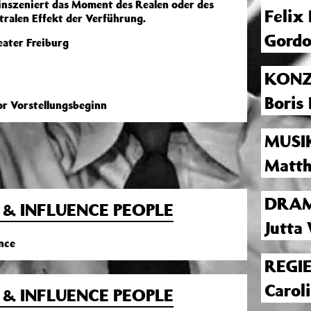
 inszeniert das Moment des Realen oder des
Felix
ralen Effekt der Verführung.
Gordo
eater Freiburg
KONZ
Boris 
r Vorstellungsbeginn
MUSI
Matth
DRAM
& INFLUENCE PEOPLE
Jutta
nce
REGI
Carol
& INFLUENCE PEOPLE