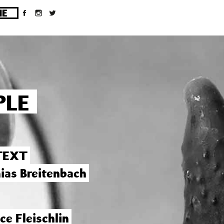
ges/10/d43051023/htdocs/wordpress/wp-
PLE
 TEXT
ias Breitenbach
ce Fleischlin