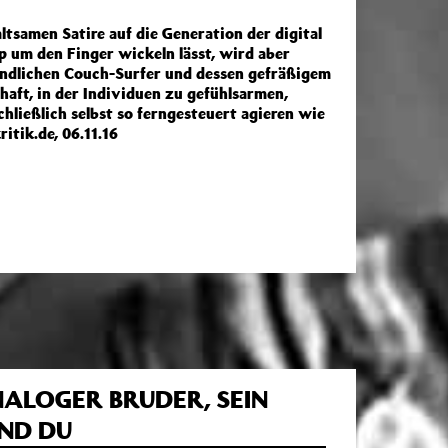
samen Satire auf die Generation der digital
p um den Finger wickeln lässt, wird aber
eundlichen Couch-Surfer und dessen gefräßigem
chaft, in der Individuen zu gefühlsarmen,
hließlich selbst so ferngesteuert agieren wie
itik.de, 06.11.16
NALOGER BRUDER, SEIN
ND DU