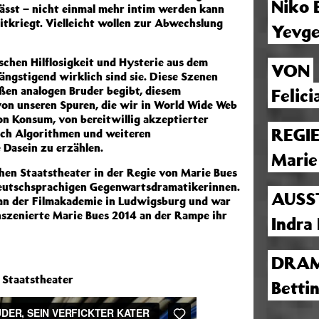
Niko 
ässt – nicht einmal mehr intim werden kann
itkriegt. Vielleicht wollen zur Abwechslung
Yevge
schen Hilflosigkeit und Hysterie aus dem
VON
ngstigend wirklich sind sie. Diese Szenen
ßen analogen Bruder begibt, diesem
Felici
von unseren Spuren, die wir in World Wide Web
von Konsum, von bereitwillig akzeptierter
REGI
ch Algorithmen und weiteren
 Dasein zu erzählen.
Marie
en Staatstheater in der Regie von Marie Bues
n deutschsprachigen Gegenwartsdramatikerinnen.
AUSS
 an der Filmakademie in Ludwigsburg und war
szenierte Marie Bues 2014 an der Rampe ihr
Indra
DRAM
 Staatstheater
Betti