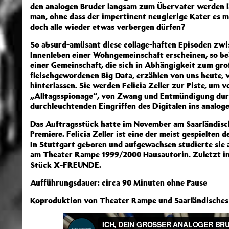
den analogen Bruder langsam zum Übervater werden l
man, ohne dass der impertinent neugierige Kater es m
doch alle wieder etwas verbergen dürfen?
So absurd-amüsant diese collage-haften Episoden zwi
Innenleben einer Wohngemeinschaft erscheinen, so beä
einer Gemeinschaft, die sich in Abhängigkeit zum gro
fleischgewordenen Big Data, erzählen von uns heute, 
hinterlassen. Sie werden Felicia Zeller zur Piste, um 
„Alltagsspionage“, von Zwang und Entmündigung dur
durchleuchtenden Eingriffen des Digitalen ins analoge
Das Auftragsstück hatte im November am Saarländisch
Premiere. Felicia Zeller ist eine der meist gespielte
In Stuttgart geboren und aufgewachsen studierte sie
am Theater Rampe 1999/2000 Hausautorin. Zuletzt in
Stück X-FREUNDE.
Aufführungsdauer: circa 90 Minuten ohne Pause
Koproduktion von Theater Rampe und Saarländisches