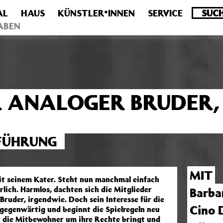
AL
HAUS
KÜNSTLER*INNEN
SERVICE
.0 veraltet! Verwende stattdessen get_permalink(). in
/homepa
ABEN
R ANALOGER BRUDER,
FFÜHRUNG
MIT
it seinem Kater. Steht nun manchmal einfach
rlich. Harmlos, dachten sich die Mitglieder
Barba
ruder, irgendwie. Doch sein Interesse für die
Cino 
lgegenwärtig und beginnt die Spielregeln neu
er die Mitbewohner um ihre Rechte bringt und