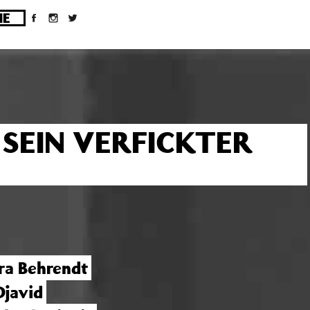
ges/10/d43051023/htdocs/wordpress/wp-
 SEIN VERFICKTER
ra Behrendt
Djavid