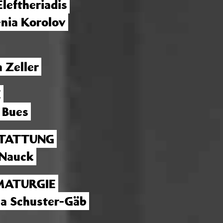
Eleftheriadis
nia Korolov
a Zeller
E
 Bues
TATTUNG
 Nauck
ATURGIE
na Schuster-Gäb