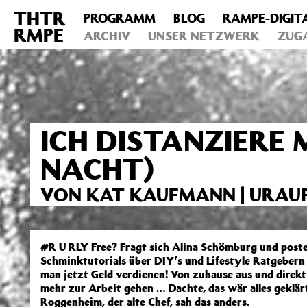
THTR
PROGRAMM
BLOG
RAMPE-DIGIT
Deprecated
: Die Funktion post_permalink ist seit Version 4.4
RMPE
includes/functions.php
ARCHIV
on line
UNSER NETZWERK
6031
ZUG
ICH DISTANZIERE 
NACHT)
VON KAT KAUFMANN | URAU
#R U RLY Free? Fragt sich Alina Schömburg und poste
Schminktutorials über DIY’s und Lifestyle Ratgebern i
man jetzt Geld verdienen! Von zuhause aus und direkt
mehr zur Arbeit gehen … Dachte, das wär alles geklärt
Roggenheim, der alte Chef, sah das anders.