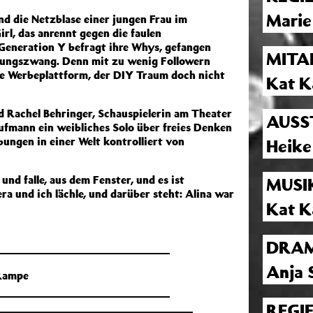
Marie
nd die Netzblase einer jungen Frau im
rl, das anrennt gegen die faulen
Generation Y befragt ihre Whys, gefangen
MITA
rungszwang. Denn mit zu wenig Followern
rte Werbeplattform, der DIY Traum doch nicht
Kat 
 Rachel Behringer, Schauspielerin am Theater
AUSS
ufmann ein weibliches Solo über freies Denken
ungen in einer Welt kontrolliert von
Heike
und falle, aus dem Fenster, und es ist
MUSI
a und ich lächle, und darüber steht: Alina war
Kat 
DRAM
Anja 
 Rampe
REGI