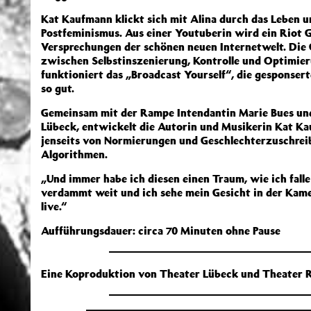
Kat Kaufmann klickt sich mit Alina durch das Leben u
Postfeminismus. Aus einer Youtuberin wird ein Riot Gi
Versprechungen der schönen neuen Internetwelt. Die 
zwischen Selbstinszenierung, Kontrolle und Optimie
funktioniert das „Broadcast Yourself“, die gesponse
so gut.
Gemeinsam mit der Rampe Intendantin Marie Bues und
Lübeck, entwickelt die Autorin und Musikerin Kat Ka
jenseits von Normierungen und Geschlechterzuschreib
Algorithmen.
„Und immer habe ich diesen einen Traum, wie ich falle 
verdammt weit und ich sehe mein Gesicht in der Kamer
live.“
Aufführungsdauer: circa 70 Minuten ohne Pause
Eine Koproduktion von Theater Lübeck und Theater