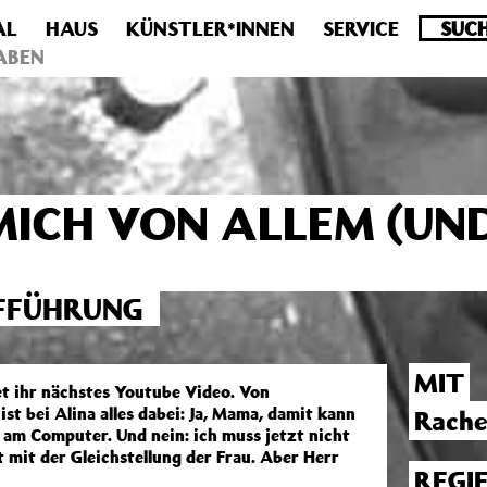
AL
HAUS
KÜNSTLER*INNEN
SERVICE
.0 veraltet! Verwende stattdessen get_permalink(). in
/homepa
ABEN
MICH VON ALLEM (UN
FFÜHRUNG
MIT
t ihr nächstes Youtube Video. Von
st bei Alina alles dabei: Ja, Mama, damit kann
Rache
 am Computer. Und nein: ich muss jetzt nicht
 mit der Gleichstellung der Frau. Aber Herr
REGI