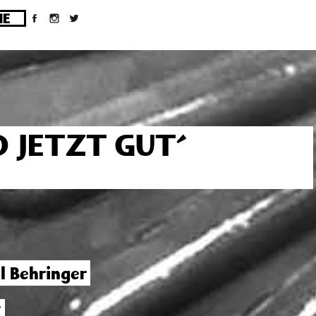
ges/10/d43051023/htdocs/wordpress/wp-
D JETZT GUT´
l Behringer
E