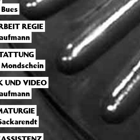
 Bues
RBEIT REGIE
Kaufmann
TATTUNG
 Mondschein
K UND VIDEO
Kaufmann
ATURGIE
Sackarendt
EASSISTENZ