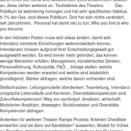
an, diese ziehen weiteres an. Teufelskreis des Theaters. Das
Publikum ist wahnsinnig homogen und hat sehr spezifischen Habitus,
5-7% der Ges. sind dieses Publikum. Dort hat sich nichts verändert,
seit Jahrzehnten. Personal hat damit viel zu tun: Who you hire is who
you become.
In den höchsten Posten muss sich etwas ändern, damit sich
Intendanz-zentrierte Einrichtungen weiterentwickeln können.
Intendanzen müssen aufgrund ihrer Entscheidungsgewalt gut
ausgewählt werden. Es wird immer mehr gefordert, das können
wenige Menschen erfüllen: Management, künstlerisches Denken,
Personalführung, Kulturpolitik, P&Ö… Infrage stellen: welche
Kompetenzen werden erwartet und welche sind tatsächlich
grundlegend. Stärker abfragen, welche davon vorhanden sind.
Stellschrauben: Leitungsmodelle überdenken: Teamleitung, Intendanz-
untypische Lebensläufe und Karrieren, Diversitätskompetenzen sind
Zukunftskompetenzen! Weg von symbolpol. Ansätzen, wirtschaftl.
Motivierten Ansätzen, deswegen: Strukturwissen und Diversitäts-
Kompetenzen abfragen.
Andenken für weiteren Theater Rampe Prozess: Kriterien Checkliste
entwerfen und sie dann auf Kandidaten* auswerten, Modell für frühes