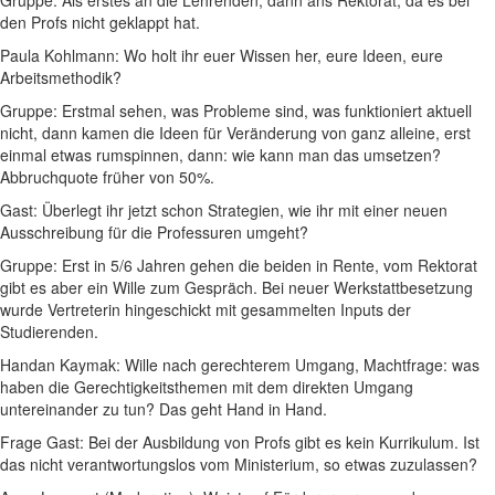
Gruppe: Als erstes an die Lehrenden, dann ans Rektorat, da es bei
den Profs nicht geklappt hat.
Paula Kohlmann: Wo holt ihr euer Wissen her, eure Ideen, eure
Arbeitsmethodik?
Gruppe: Erstmal sehen, was Probleme sind, was funktioniert aktuell
nicht, dann kamen die Ideen für Veränderung von ganz alleine, erst
einmal etwas rumspinnen, dann: wie kann man das umsetzen?
Abbruchquote früher von 50%.
Gast: Überlegt ihr jetzt schon Strategien, wie ihr mit einer neuen
Ausschreibung für die Professuren umgeht?
Gruppe: Erst in 5/6 Jahren gehen die beiden in Rente, vom Rektorat
gibt es aber ein Wille zum Gespräch. Bei neuer Werkstattbesetzung
wurde Vertreterin hingeschickt mit gesammelten Inputs der
Studierenden.
Handan Kaymak: Wille nach gerechterem Umgang, Machtfrage: was
haben die Gerechtigkeitsthemen mit dem direkten Umgang
untereinander zu tun? Das geht Hand in Hand.
Frage Gast: Bei der Ausbildung von Profs gibt es kein Kurrikulum. Ist
das nicht verantwortungslos vom Ministerium, so etwas zuzulassen?