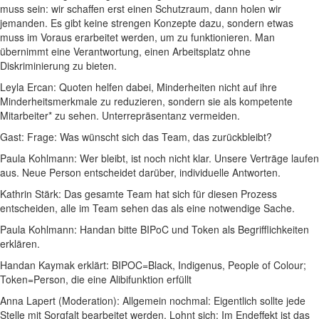
muss sein: wir schaffen erst einen Schutzraum, dann holen wir
jemanden. Es gibt keine strengen Konzepte dazu, sondern etwas
muss im Voraus erarbeitet werden, um zu funktionieren. Man
übernimmt eine Verantwortung, einen Arbeitsplatz ohne
Diskriminierung zu bieten.
Leyla Ercan: Quoten helfen dabei, Minderheiten nicht auf ihre
Minderheitsmerkmale zu reduzieren, sondern sie als kompetente
Mitarbeiter* zu sehen. Unterrepräsentanz vermeiden.
Gast: Frage: Was wünscht sich das Team, das zurückbleibt?
Paula Kohlmann: Wer bleibt, ist noch nicht klar. Unsere Verträge laufen
aus. Neue Person entscheidet darüber, individuelle Antworten.
Kathrin Stärk: Das gesamte Team hat sich für diesen Prozess
entscheiden, alle im Team sehen das als eine notwendige Sache.
Paula Kohlmann: Handan bitte BIPoC und Token als Begrifflichkeiten
erklären.
Handan Kaymak erklärt: BIPOC=Black, Indigenus, People of Colour;
Token=Person, die eine Alibifunktion erfüllt
Anna Lapert (Moderation): Allgemein nochmal: Eigentlich sollte jede
Stelle mit Sorgfalt bearbeitet werden. Lohnt sich: Im Endeffekt ist das