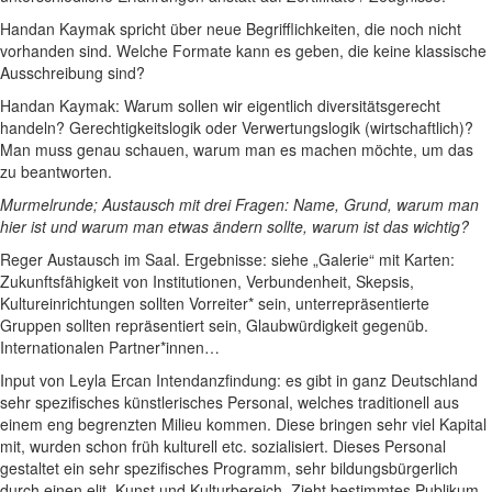
Handan Kaymak spricht über neue Begrifflichkeiten, die noch nicht
vorhanden sind. Welche Formate kann es geben, die keine klassische
Ausschreibung sind?
Handan Kaymak: Warum sollen wir eigentlich diversitätsgerecht
handeln? Gerechtigkeitslogik oder Verwertungslogik (wirtschaftlich)?
Man muss genau schauen, warum man es machen möchte, um das
zu beantworten.
Murmelrunde; Austausch mit drei Fragen: Name, Grund, warum man
hier ist und warum man etwas ändern sollte, warum ist das wichtig?
Reger Austausch im Saal. Ergebnisse: siehe „Galerie“ mit Karten:
Zukunftsfähigkeit von Institutionen, Verbundenheit, Skepsis,
Kultureinrichtungen sollten Vorreiter* sein, unterrepräsentierte
Gruppen sollten repräsentiert sein, Glaubwürdigkeit gegenüb.
Internationalen Partner*innen…
Input von Leyla Ercan Intendanzfindung: es gibt in ganz Deutschland
sehr spezifisches künstlerisches Personal, welches traditionell aus
einem eng begrenzten Milieu kommen. Diese bringen sehr viel Kapital
mit, wurden schon früh kulturell etc. sozialisiert. Dieses Personal
gestaltet ein sehr spezifisches Programm, sehr bildungsbürgerlich
durch einen elit. Kunst und Kulturbereich. Zieht bestimmtes Publikum