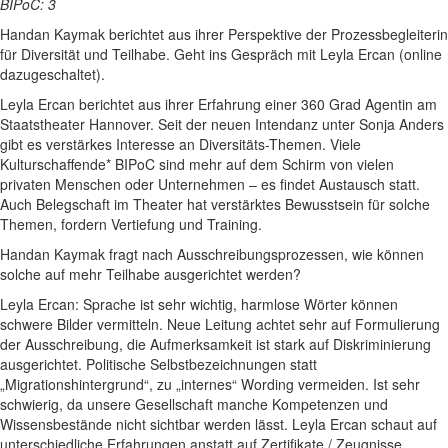
BIPoC: 3
Handan Kaymak berichtet aus ihrer Perspektive der Prozessbegleiterin
für Diversität und Teilhabe. Geht ins Gespräch mit Leyla Ercan (online
dazugeschaltet).
Leyla Ercan berichtet aus ihrer Erfahrung einer 360 Grad Agentin am
Staatstheater Hannover. Seit der neuen Intendanz unter Sonja Anders
gibt es verstärkes Interesse an Diversitäts-Themen. Viele
Kulturschaffende* BIPoC sind mehr auf dem Schirm von vielen
privaten Menschen oder Unternehmen – es findet Austausch statt.
Auch Belegschaft im Theater hat verstärktes Bewusstsein für solche
Themen, fordern Vertiefung und Training.
Handan Kaymak fragt nach Ausschreibungsprozessen, wie können
solche auf mehr Teilhabe ausgerichtet werden?
Leyla Ercan: Sprache ist sehr wichtig, harmlose Wörter können
schwere Bilder vermitteln. Neue Leitung achtet sehr auf Formulierung
der Ausschreibung, die Aufmerksamkeit ist stark auf Diskriminierung
ausgerichtet. Politische Selbstbezeichnungen statt
„Migrationshintergrund“, zu „internes“ Wording vermeiden. Ist sehr
schwierig, da unsere Gesellschaft manche Kompetenzen und
Wissensbestände nicht sichtbar werden lässt. Leyla Ercan schaut auf
unterschiedliche Erfahrungen anstatt auf Zertifikate / Zeugnisse.