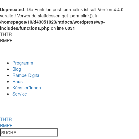
Deprecated
: Die Funktion post_permalink ist seit Version 4.4.0
veraltet! Verwende stattdessen get_permalink(). in
/homepages/10/d43051023/htdocs/wordpress/wp-
includes/functions.php
on line
6031
THTR
RMPE
Programm
Blog
Rampe-Digital
Haus
Künstler*innen
Service
THTR
RMPE