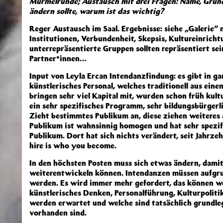
Murmelrunde; Austausch mit drei Fragen: Name, Gru
ändern sollte, warum ist das wichtig?
Reger Austausch im Saal. Ergebnisse: siehe „Galerie“
Institutionen, Verbundenheit, Skepsis, Kultureinrichtu
unterrepräsentierte Gruppen sollten repräsentiert se
Partner*innen…
Input von Leyla Ercan Intendanzfindung: es gibt in g
künstlerisches Personal, welches traditionell aus ei
bringen sehr viel Kapital mit, wurden schon früh kultur
ein sehr spezifisches Programm, sehr bildungsbürgerli
Zieht bestimmtes Publikum an, diese ziehen weitere
Publikum ist wahnsinnig homogen und hat sehr spezifi
Publikum. Dort hat sich nichts verändert, seit Jahrze
hire is who you become.
In den höchsten Posten muss sich etwas ändern, damit
weiterentwickeln können. Intendanzen müssen aufgru
werden. Es wird immer mehr gefordert, das können w
künstlerisches Denken, Personalführung, Kulturpolit
werden erwartet und welche sind tatsächlich grundle
vorhanden sind.