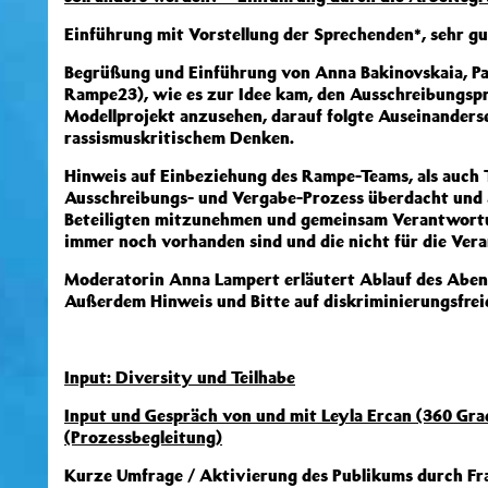
Einführung mit Vorstellung der Sprechenden*, sehr gu
Begrüßung und Einführung von Anna Bakinovskaia, P
Rampe23), wie es zur Idee kam, den Ausschreibungsp
Modellprojekt anzusehen, darauf folgte Auseinanderse
rassismuskritischem Denken.
Hinweis auf Einbeziehung des Rampe-Teams, als auch
Ausschreibungs- und Vergabe-Prozess überdacht und auc
Beteiligten mitzunehmen und gemeinsam Verantwortu
immer noch vorhanden sind und die nicht für die Ver
Moderatorin Anna Lampert erläutert Ablauf des Abend
Außerdem Hinweis und Bitte auf diskriminierungsfrei
Input: Diversity und Teilhabe
Input und Gespräch von und mit Leyla Ercan (360 G
(Prozessbegleitung)
Kurze Umfrage / Aktivierung des Publikums durch Fra