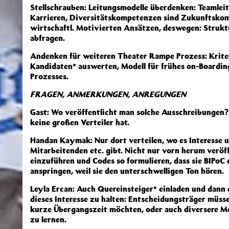
Stellschrauben: Leitungsmodelle überdenken: Teamlei
Karrieren, Diversitätskompetenzen sind Zukunftsko
wirtschaftl. Motivierten Ansätzen, deswegen: Struk
abfragen.
Andenken für weiteren Theater Rampe Prozess: Kriter
Kandidaten* auswerten, Modell für frühes on-Boardin
Prozesses.
FRAGEN, ANMERKUNGEN, ANREGUNGEN
Gast: Wo veröffentlicht man solche Ausschreibungen
keine großen Verteiler hat.
Handan Kaymak: Nur dort verteilen, wo es Interesse 
Mitarbeitenden etc. gibt. Nicht nur vorn herum veröff
einzuführen und Codes so formulieren, dass sie BIPoC
anspringen, weil sie den unterschwelligen Ton hören.
Leyla Ercan: Auch Quereinsteiger* einladen und dann
dieses Interesse zu halten: Entscheidungsträger müsse
kurze Übergangszeit möchten, oder auch diversere 
zu lernen.