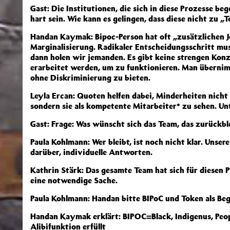
Gast: Die Institutionen, die sich in diese Prozesse beg
hart sein. Wie kann es gelingen, dass diese nicht zu 
Handan Kaymak: Bipoc-Person hat oft „zusätzlichen J
Marginalisierung. Radikaler Entscheidungsschritt mus
dann holen wir jemanden. Es gibt keine strengen Kon
erarbeitet werden, um zu funktionieren. Man überni
ohne Diskriminierung zu bieten.
Leyla Ercan: Quoten helfen dabei, Minderheiten nicht
sondern sie als kompetente Mitarbeiter* zu sehen. U
Gast: Frage: Was wünscht sich das Team, das zurückbl
Paula Kohlmann: Wer bleibt, ist noch nicht klar. Unser
darüber, individuelle Antworten.
Kathrin Stärk: Das gesamte Team hat sich für diesen P
eine notwendige Sache.
Paula Kohlmann: Handan bitte BIPoC und Token als Begr
Handan Kaymak erklärt: BIPOC=Black, Indigenus, Peopl
Alibifunktion erfüllt