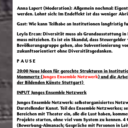
Anna Lapert (Moderation): Allgemein nochmal: Eigentli
werden. Lohnt sich: Im Endeffekt ist das weniger Abri
Gast: Wie kann Teilhabe an Institutionen langfristig f
Leyla Ercan: Diversität muss als Grundausstattung in 
muss mitziehen. Es ist ein Skandal, dass Steuergelder 
Bevölkerungsgruppe gehen, also Subventionierung von 
zukunftsorientiert ohne Diversitätsgedanken.
P A U S E
20:00 Neue Ideen für gerechte Strukturen in Instituti
Mommertz (
Junges Ensemble Netzwerk
) und die Arb
der Bildenden Künste Stuttgart)
INPUT Junges Ensemble Netzwerk
Junges Ensemble Netzwerk: selbstorganisiertes Netz
Darstellender Kunst. Teil des Ensemble Netzwerkes; set
Bereichen mit Theater ein, alle die Lust haben, komm
Projekte starten, ohne viel vom System zu kennen. 4
(Bewerbung-Almanach; Gespräche mit Personen in Lei