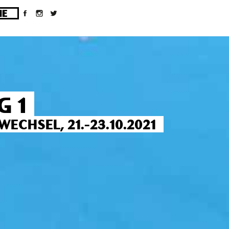
ges/10/d43051023/htdocs/wordpress/wp-
G 1
CHSEL, 21.-23.10.2021