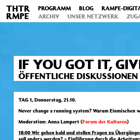
THTR
PROGRAMM
BLOG
RAMPE-DIGIT
Deprecated
: Die Funktion post_permalink ist seit Version 4.4
RMPE
includes/functions.php
ARCHIV
on line
UNSER NETZWERK
6031
ZUG
IF YOU GOT IT, GI
ÖFFENTLICHE DISKUSSIONEN 
TAG 1, Donnerstag, 21.10.
Never change a running system? Warum Einmischen wi
Moderation: Anna Lampert (
Forum der Kulturen
)
18:00 Wir gehen bald und stellen Fragen zu Übergäng
soll anders werden? – Einführung durch die Arbeits