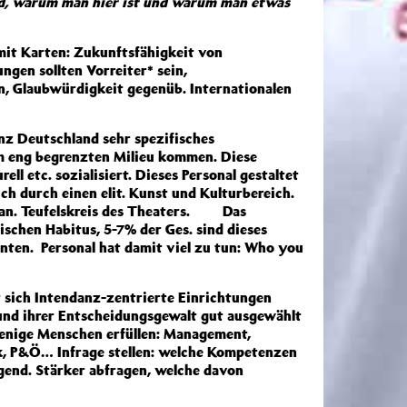
nd, warum man hier ist und warum man etwas
 mit Karten: Zukunftsfähigkeit von
ngen sollten Vorreiter* sein,
in, Glaubwürdigkeit gegenüb. Internationalen
anz Deutschland sehr spezifisches
nem eng begrenzten Milieu kommen. Diese
ell etc. sozialisiert. Dieses Personal gestaltet
ch durch einen elit. Kunst und Kulturbereich.
s an. Teufelskreis des Theaters. Das
schen Habitus, 5-7% der Ges. sind dieses
hnten. Personal hat damit viel zu tun: Who you
 sich Intendanz-zentrierte Einrichtungen
nd ihrer Entscheidungsgewalt gut ausgewählt
enige Menschen erfüllen: Management,
ik, P&Ö… Infrage stellen: welche Kompetenzen
gend. Stärker abfragen, welche davon