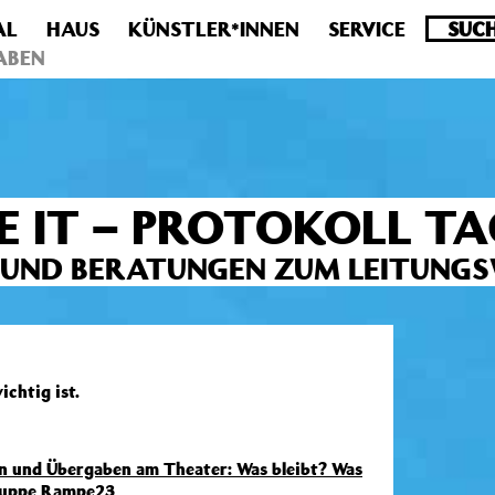
AL
HAUS
KÜNSTLER*INNEN
SERVICE
.0 veraltet! Verwende stattdessen get_permalink(). in
/homepa
ABEN
VE IT – PROTOKOLL TA
UND BERATUNGEN ZUM LEITUNGSWE
chtig ist.
en und Übergaben am Theater: Was bleibt? Was
gruppe Rampe23