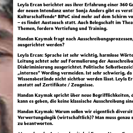
Leyla Ercan berichtet aus ihrer Erfahrung einer 360 
der neuen Intendanz unter Sonja Anders gibt es verst
Kulturschaffende* BIPoC sind mehr auf dem Schirm v
– es findet Austausch statt. Auch Belegschaft im Thea
Themen, fordern Vertiefung und Training.
Handan Kaymak fragt nach Ausschreibungsprozessen, 
ausgerichtet werden?
Leyla Ercan: Sprache ist sehr wichtig, harmlose Wört
Leitung achtet sehr auf Formulierung der Ausschreibu
Diskriminierung ausgerichtet. Politische Selbstbezei
„internes“ Wording vermeiden. Ist sehr schwierig, d
Wissensbestände nicht sichtbar werden lässt. Leyla E
anstatt auf Zertifikate / Zeugnisse.
Handan Kaymak spricht über neue Begrifflichkeiten, 
kann es geben, die keine klassische Ausschreibung sin
Handan Kaymak: Warum sollen wir eigentlich diversit
Verwertungslogik (wirtschaftlich)? Man muss genau
zu beantworten.