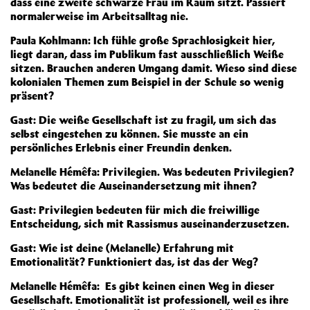
dass eine zweite schwarze Frau im Raum sitzt. Passiert
normalerweise im Arbeitsalltag nie.
Paula Kohlmann: Ich fühle große Sprachlosigkeit hier,
liegt daran, dass im Publikum fast ausschließlich Weiße
sitzen. Brauchen anderen Umgang damit. Wieso sind diese
kolonialen Themen zum Beispiel in der Schule so wenig
präsent?
Gast: Die weiße Gesellschaft ist zu fragil, um sich das
selbst eingestehen zu können. Sie musste an ein
persönliches Erlebnis einer Freundin denken.
Melanelle Hémêfa: Privilegien. Was bedeuten Privilegien?
Was bedeutet die Auseinandersetzung mit ihnen?
Gast: Privilegien bedeuten für mich die freiwillige
Entscheidung, sich mit Rassismus auseinanderzusetzen.
Gast: Wie ist deine (Melanelle) Erfahrung mit
Emotionalität? Funktioniert das, ist das der Weg?
Melanelle Hémêfa: Es gibt keinen einen Weg in dieser
Gesellschaft. Emotionalität ist professionell, weil es ihre