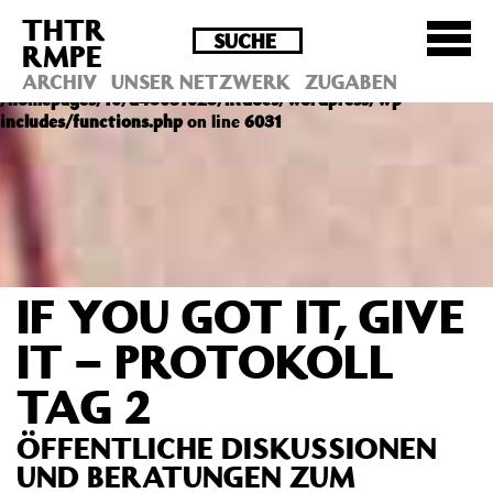
THTR
Deprecated
: Die Funktion post_permalink ist seit
RMPE
Version 4.4.0 veraltet! Verwende stattdessen
get_permalink(). in
ARCHIV
UNSER NETZWERK
ZUGABEN
/homepages/10/d43051023/htdocs/wordpress/wp-
includes/functions.php
on line
6031
IF YOU GOT IT, GIVE
IT – PROTOKOLL
TAG 2
ÖFFENTLICHE DISKUSSIONEN
UND BERATUNGEN ZUM