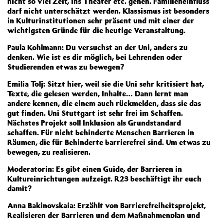
nicht so viel Zeit, ins Theater etc. gehen. Familieneinfluss
darf nicht unterschätzt werden. Klassismus ist besonders
in Kulturinstitutionen sehr präsent und mit einer der
wichtigsten Gründe für die heutige Veranstaltung.
Paula Kohlmann: Du versuchst an der Uni, anders zu
denken. Wie ist es dir möglich, bei Lehrenden oder
Studierenden etwas zu bewegen?
Emilia Tolj: Sitzt hier, weil sie die Uni sehr kritisiert hat,
Texte, die gelesen werden, Inhalte… Dann lernt man
andere kennen, die einem auch rückmelden, dass sie das
gut finden. Uni Stuttgart ist sehr frei im Schaffen.
Nächstes Projekt soll Inklusion als Grundstandard
schaffen. Für nicht behinderte Menschen Barrieren in
Räumen, die für Behinderte barrierefrei sind. Um etwas zu
bewegen, zu realisieren.
Moderatorin: Es gibt einen Guide, der Barrieren in
Kultureinrichtungen aufzeigt. R23 beschäftigt ihr euch
damit?
Anna Bakinovskaia: Erzählt von Barrierefreiheitsprojekt,
Realisieren der Barrieren und dem Maßnahmenplan und