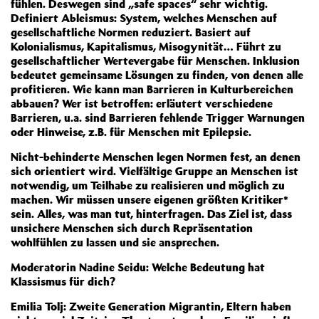
fühlen. Deswegen sind „safe spaces“ sehr wichtig.
Definiert Ableismus: System, welches Menschen auf
gesellschaftliche Normen reduziert. Basiert auf
Kolonialismus, Kapitalismus, Misogynität… Führt zu
gesellschaftlicher Wertevergabe für Menschen. Inklusion
bedeutet gemeinsame Lösungen zu finden, von denen alle
profitieren. Wie kann man Barrieren in Kulturbereichen
abbauen? Wer ist betroffen: erläutert verschiedene
Barrieren, u.a. sind Barrieren fehlende Trigger Warnungen
oder Hinweise, z.B. für Menschen mit Epilepsie.
Nicht-behinderte Menschen legen Normen fest, an denen
sich orientiert wird. Vielfältige Gruppe an Menschen ist
notwendig, um Teilhabe zu realisieren und möglich zu
machen. Wir müssen unsere eigenen größten Kritiker*
sein. Alles, was man tut, hinterfragen. Das Ziel ist, dass
unsichere Menschen sich durch Repräsentation
wohlfühlen zu lassen und sie ansprechen.
Moderatorin Nadine Seidu: Welche Bedeutung hat
Klassismus für dich?
Emilia Tolj: Zweite Generation Migrantin, Eltern haben