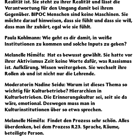
Realität ist. Sie steht zu ihrer Realität und lässt die
Verantwortung für den Umgang damit bei ihrem
Gegenüber. BIPOC Menschen sind keine Maschinen. Sie
möchte darauf hinweisen, dass sie fühlt und dass sie will,
dass man ihr zuhört, egal wie sie fühlt.
Paula Kohlmann: Wie geht es dir damit, in weiße
Institutionen zu kommen und solche Inputs zu geben?
Melanelle Hémêfa: Hat es bewusst gewählt. Sie hatte vor
ihrer Aktivismus Zeit keine Worte dafür, was Rassismus
ist. Aufklärung. Wissen weitergeben. Sie wechselt ihre
Rollen ab und ist nicht nur die Lehrende.
Moderatorin Nadine Seidu: Warum ist dieses Thema so
wichtig für Kulturbetriebe? Hierarchien in
Kulturbetrieben. Die Erinnerungskultur sei, seit sie da
wäre, emotional. Deswegen muss man in
Kulturinstitutionen über so etwa sprechen.
Melanelle Hémêfa: Findet den Prozess sehr schön. Alles
überdenken, bei dem Prozess R23. Sprache, Räume,
beteiligte Person.