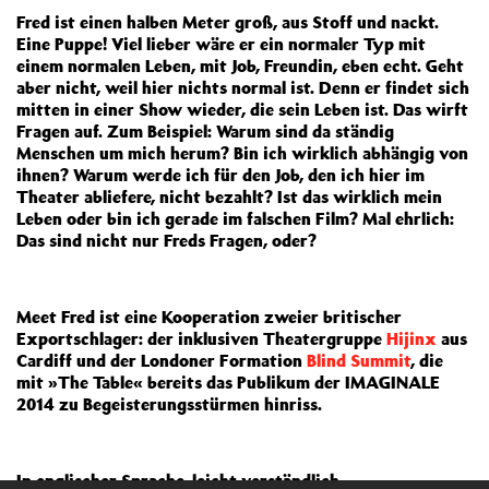
Fred ist einen halben Meter groß, aus Stoff und nackt.
Eine Puppe! Viel lieber wäre er ein normaler Typ mit
einem normalen Leben, mit Job, Freundin, eben echt. Geht
aber nicht, weil hier nichts normal ist. Denn er findet sich
mitten in einer Show wieder, die sein Leben ist. Das wirft
Fragen auf. Zum Beispiel: Warum sind da ständig
Menschen um mich herum? Bin ich wirklich abhängig von
ihnen? Warum werde ich für den Job, den ich hier im
Theater abliefere, nicht bezahlt? Ist das wirklich mein
Leben oder bin ich gerade im falschen Film? Mal ehrlich:
Das sind nicht nur Freds Fragen, oder?
Meet Fred ist eine Kooperation zweier britischer
Exportschlager: der inklusiven Theatergruppe
Hijinx
aus
Cardiff und der Londoner Formation
Blind Summit
, die
mit »The Table« bereits das Publikum der IMAGINALE
2014 zu Begeisterungsstürmen hinriss.
In englischer Sprache, leicht verständlich.