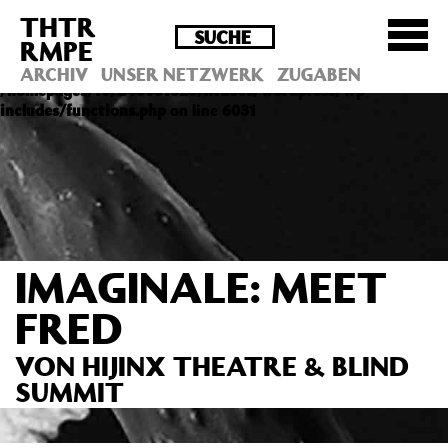
THTR
Deprecated
: Die Funktion post_permalink ist seit
RMPE
Version 4.4.0 veraltet! Verwende stattdessen
get_permalink(). in
ARCHIV
UNSER NETZWERK
ZUGABEN
/homepages/10/d43051023/htdocs/wordpress/wp-
includes/functions.php
on line
6031
IMAGINALE: MEET
FRED
VON HIJINX THEATRE & BLIND
SUMMIT