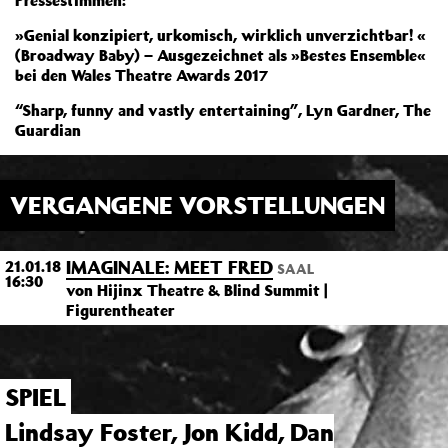
Pressestimmen:
»Genial konzipiert, urkomisch, wirklich unverzichtbar! «
(Broadway Baby) – Ausgezeichnet als »Bestes Ensemble«
bei den Wales Theatre Awards 2017
“Sharp, funny and vastly entertaining”, Lyn Gardner, The
Guardian
VERGANGENE VORSTELLUNGEN
IMAGINALE: MEET FRED
21.01.18
SAAL
16:30
von Hijinx Theatre & Blind Summit |
Figurentheater
SPIEL
Lindsay Foster, Jon Kidd, Dan