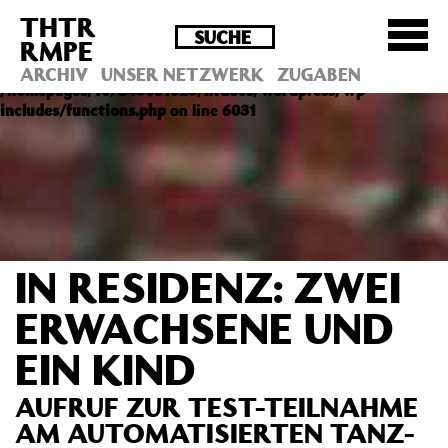
THTR
Deprecated
: Die Funktion post_permalink ist seit
RMPE
Version 4.4.0 veraltet! Verwende stattdessen
get_permalink(). in
ARCHIV
UNSER NETZWERK
ZUGABEN
/homepages/10/d43051023/htdocs/wordpress/wp-
includes/functions.php
on line
6031
IN RESIDENZ: ZWEI
ERWACHSENE UND
EIN KIND
AUFRUF ZUR TEST-TEILNAHME
AM AUTOMATISIERTEN TANZ-