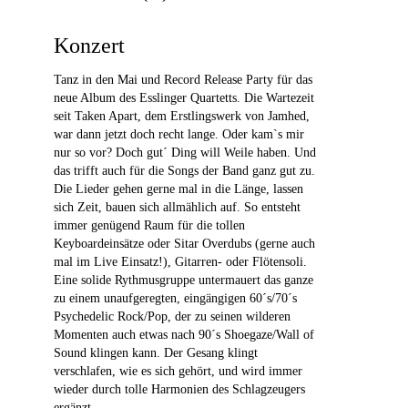
Konzert
Tanz in den Mai und Record Release Party für das
neue Album des Esslinger Quartetts. Die Wartezeit
seit Taken Apart, dem Erstlingswerk von Jamhed,
war dann jetzt doch recht lange. Oder kam`s mir
nur so vor? Doch gut´ Ding will Weile haben. Und
das trifft auch für die Songs der Band ganz gut zu.
Die Lieder gehen gerne mal in die Länge, lassen
sich Zeit, bauen sich allmählich auf. So entsteht
immer genügend Raum für die tollen
Keyboardeinsätze oder Sitar Overdubs (gerne auch
mal im Live Einsatz!), Gitarren- oder Flötensoli.
Eine solide Rythmusgruppe untermauert das ganze
zu einem unaufgeregten, eingängigen 60´s/70´s
Psychedelic Rock/Pop, der zu seinen wilderen
Momenten auch etwas nach 90´s Shoegaze/Wall of
Sound klingen kann. Der Gesang klingt
verschlafen, wie es sich gehört, und wird immer
wieder durch tolle Harmonien des Schlagzeugers
ergänzt.