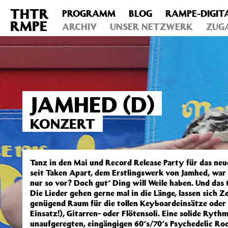
THTR
PROGRAMM
BLOG
RAMPE-DIGIT
Deprecated
: Die Funktion post_permalink ist seit Version 4.4
RMPE
includes/functions.php
ARCHIV
on line
UNSER NETZWERK
6031
ZUG
JAMHED (D)
KONZERT
Tanz in den Mai und Record Release Party für das neu
seit Taken Apart, dem Erstlingswerk von Jamhed, war 
nur so vor? Doch gut´ Ding will Weile haben. Und das 
Die Lieder gehen gerne mal in die Länge, lassen sich Z
genügend Raum für die tollen Keyboardeinsätze oder 
Einsatz!), Gitarren- oder Flötensoli. Eine solide Ry
unaufgeregten, eingängigen 60´s/70´s Psychedelic Ro