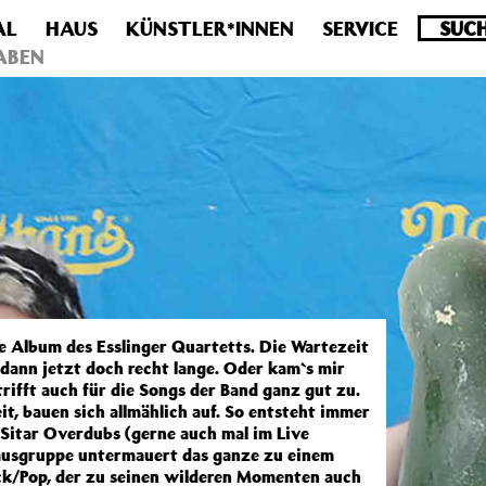
AL
HAUS
KÜNSTLER*INNEN
SERVICE
.0 veraltet! Verwende stattdessen get_permalink(). in
/homepa
ABEN
e Album des Esslinger Quartetts. Die Wartezeit
dann jetzt doch recht lange. Oder kam`s mir
trifft auch für die Songs der Band ganz gut zu.
eit, bauen sich allmählich auf. So entsteht immer
Sitar Overdubs (gerne auch mal im Live
thmusgruppe untermauert das ganze zu einem
ck/Pop, der zu seinen wilderen Momenten auch