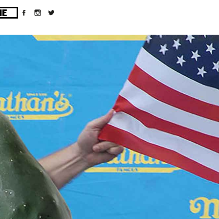
ges/10/d43051023/htdocs/wordpress/wp-