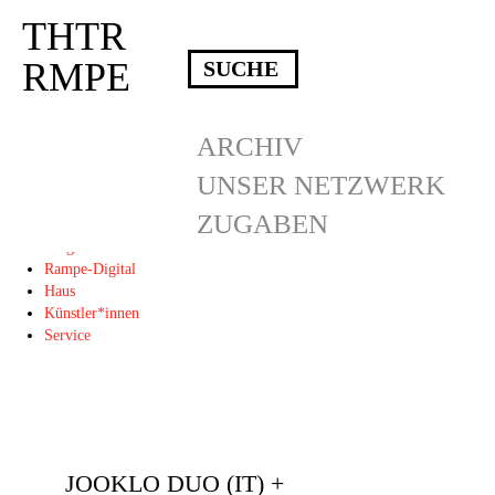
THTR
Deprecated
: Die Funktion post_permalink ist seit Version 4.4.0 veraltet!
Verwende stattdessen get_permalink(). in
RMPE
/homepages/10/d43051023/htdocs/wordpress/wp-includes/functions.php
on
line
6031
THTR
ARCHIV
RMPE
UNSER NETZWERK
ZUGABEN
Programm
Blog
Rampe-Digital
Haus
Künstler*innen
Service
JOOKLO DUO (IT) +