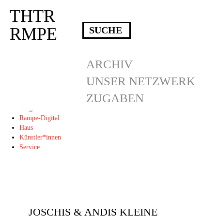
THTR
Deprecated
: Die Funktion post_permalink ist seit Version 4.4.0 veraltet!
Verwende stattdessen get_permalink(). in
RMPE
/homepages/10/d43051023/htdocs/wordpress/wp-includes/functions.php
on
line
6031
THTR
ARCHIV
RMPE
UNSER NETZWERK
ZUGABEN
Programm
Blog
Rampe-Digital
Haus
Künstler*innen
Service
JOSCHIS & ANDIS KLEINE