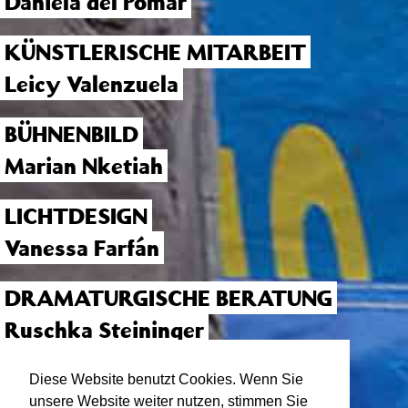
Daniela del Pomar
KÜNSTLERISCHE MITARBEIT
Leicy Valenzuela
BÜHNENBILD
Marian Nketiah
LICHTDESIGN
Vanessa Farfán
DRAMATURGISCHE BERATUNG
Ruschka Steininger
PRODUKTIONSASSISTENZ
Diese Website benutzt Cookies. Wenn Sie
unsere Website weiter nutzen, stimmen Sie