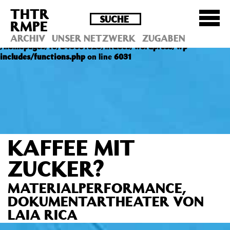
THTR
Deprecated
: Die Funktion post_permalink ist seit
RMPE
Version 4.4.0 veraltet! Verwende stattdessen
get_permalink(). in
ARCHIV
UNSER NETZWERK
ZUGABEN
/homepages/10/d43051023/htdocs/wordpress/wp-
includes/functions.php
on line
6031
KAFFEE MIT
ZUCKER?
MATERIALPERFORMANCE,
DOKUMENTARTHEATER VON
LAIA RICA