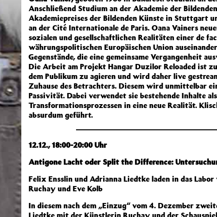
Anschließend Studium an der Akademie der Bildenden K
Akademiepreises der Bildenden Künste in Stuttgart u
an der Cité Internationale de Paris. Oana Vainers neu
sozialen und gesellschaftlichen Realitäten einer de fa
währungspolitischen Europäischen Union auseinander.
Gegenstände, die eine gemeinsame Vergangenheit ausw
Die Arbeit am Projekt Hangar Duzilor Reloaded ist z
dem Publikum zu agieren und wird daher live gestrea
Zuhause des Betrachters. Diesem wird unmittelbar ein
Passivität. Dabei verwendet sie bestehende Inhalte al
Transformationsprozessen in eine neue Realität. Klis
absurdum geführt.
12.12.,
18:00-20:00 Uhr
Antigone Lacht oder Split the Difference: Untersuc
Felix Ensslin und Adrianna Liedtke laden in das Labor
Ruchay und Eve Kolb
In diesem nach dem „Einzug“ vom 4. Dezember zweite
Liedtke mit der Künstlerin Ruchay und der Schauspie