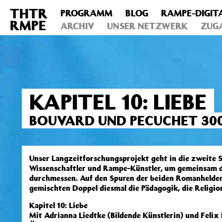
THTR
PROGRAMM
BLOG
RAMPE-DIGIT
Deprecated
: Die Funktion post_permalink ist seit Version 4.4
RMPE
includes/functions.php
ARCHIV
on line
UNSER NETZWERK
6031
ZUG
KAPITEL 10: LIEBE
BOUVARD UND PECUCHET 30
Unser Langzeitforschungsprojekt geht in die zweite Sp
Wissenschaftler und Rampe-Künstler, um gemeinsam d
durchmessen. Auf den Spuren der beiden Romanhelden
gemischten Doppel diesmal die Pädagogik, die Religion
Kapitel 10: Liebe
Mit Adrianna Liedtke (Bildende Künstlerin) und Felix