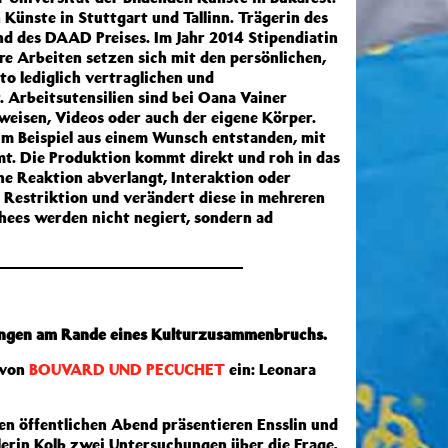
ünste in Stuttgart und Tallinn. Trägerin des
nd des DAAD Preises. Im Jahr 2014 Stipendiatin
ere Arbeiten setzen sich mit den persönlichen,
cto lediglich vertraglichen und
 Arbeitsutensilien sind bei Oana Vainer
eisen, Videos oder auch der eigene Körper.
um Beispiel aus einem Wunsch entstanden, mit
mt. Die Produktion kommt direkt und roh in das
e Reaktion abverlangt, Interaktion oder
s Restriktion und verändert diese in mehreren
chees werden nicht negiert, sondern ad
hungen am Rande eines Kulturzusammenbruchs.
 von
BOUVARD UND PECUCHET
ein: Leonara
n öffentlichen Abend präsentieren Ensslin und
lerin Kolb zwei Untersuchungen über die Frage,