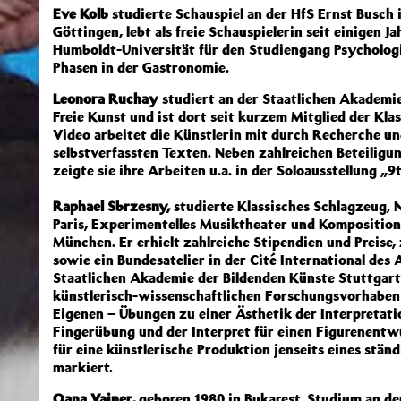
Eve Kolb
studierte Schauspiel an der HfS Ernst Busch i
Göttingen, lebt als freie Schauspielerin seit einigen J
Humboldt-Universität für den Studiengang Psychologi
Phasen in der Gastronomie.
Leonora Ruchay
studiert an der Staatlichen Akademie
Freie Kunst und ist dort seit kurzem Mitglied der Kl
Video arbeitet die Künstlerin mit durch Recherche u
selbstverfassten Texten. Neben zahlreichen Beteilig
zeigte sie ihre Arbeiten u.a. in der Soloausstellung „
Raphael Sbrzesny,
studierte Klassisches Schlagzeug,
Paris, Experimentelles Musiktheater und Komposition 
München. Er erhielt zahlreiche Stipendien und Preise
sowie ein Bundesatelier in der Cité International des A
Staatlichen Akademie der Bildenden Künste Stuttgart
künstlerisch-wissenschaftlichen Forschungsvorhaben 
Eigenen – Übungen zu einer Ästhetik der Interpretatio
Fingerübung und der Interpret für einen Figurenentw
für eine künstlerische Produktion jenseits eines stä
markiert.
Oana Vainer,
geboren 1980 in Bukarest. Studium an der