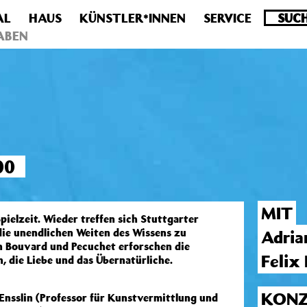
AL
HAUS
KÜNSTLER*INNEN
SERVICE
.0 veraltet! Verwende stattdessen get_permalink(). in
/homepa
ABEN
00
MIT
ielzeit. Wieder treffen sich Stuttgarter
ie unendlichen Weiten des Wissens zu
Adria
 Bouvard und Pecuchet erforschen die
Felix 
, die Liebe und das Übernatürliche.
KONZ
 Ensslin (Professor für Kunstvermittlung und