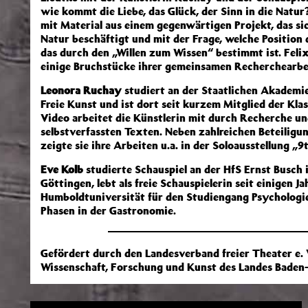
wie kommt die Liebe, das Glück, der Sinn in die Natur
mit Material aus einem gegenwärtigen Projekt, das si
Natur beschäftigt und mit der Frage, welche Position
das durch den „Willen zum Wissen“ bestimmt ist. Felix
einige Bruchstücke ihrer gemeinsamen Recherchearbei
Leonora Ruchay
studiert an der Staatlichen Akademie
Freie Kunst und ist dort seit kurzem Mitglied der Kl
Video arbeitet die Künstlerin mit durch Recherche u
selbstverfassten Texten. Neben zahlreichen Beteilig
zeigte sie ihre Arbeiten u.a. in der Soloausstellung „
Eve Kolb
studierte Schauspiel an der HfS Ernst Busch i
Göttingen, lebt als freie Schauspielerin seit einigen J
Humboldtuniversität für den Studiengang Psychologie
Phasen in der Gastronomie.
Gefördert durch den Landesverband freier Theater e. 
Wissenschaft, Forschung und Kunst des Landes Bade