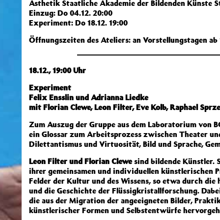
Ästhetik Staatliche Akademie der Bildenden Künste S
Einzug: Do 04.12. 20:00
Experiment: Do 18.12. 19:00
Öffnungszeiten des Ateliers: an Vorstellungstagen ab
18.12., 19:00 Uhr
Experiment
Felix Ensslin und Adrianna Liedke
mit Florian Clewe, Leon Filter, Eve Kolb, Raphael Spr
Zum Auszug der Gruppe aus dem Laboratorium von 
ein Glossar zum Arbeitsprozess zwischen Theater und
Dilettantismus und Virtuosität, Bild und Sprache, Gem
Leon Filter und Florian Clewe
sind bildende Künstler. S
ihrer gemeinsamen und individuellen künstlerischen Pr
Felder der Kultur und des Wissens, so etwa durch die
und die Geschichte der Flüssigkristallforschung. Dabe
die aus der Migration der angeeigneten Bilder, Prakt
künstlerischer Formen und Selbstentwürfe hervorgeh