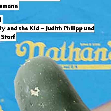
ssmann
M
dy and the Kid –
Judith Philipp
und
 Storf