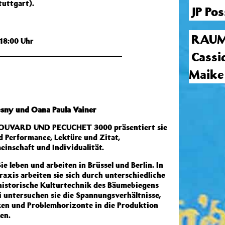
tuttgart).
JP Po
RAU
 18:00 Uhr
Cassi
Maike
zesny und Oana Paula Vainer
BOUVARD UND PECUCHET 3000 präsentiert sie
 Performance, Lektüre und Zitat,
einschaft und Individualität.
ie leben und arbeiten in Brüssel und Berlin. In
axis arbeiten sie sich durch unterschiedliche
 historische Kulturtechnik des Bäumebiegens
i untersuchen sie die Spannungsverhältnisse,
iken und Problemhorizonte in die Produktion
en.