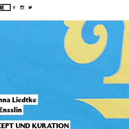
ges/10/d43051023/htdocs/wordpress/wp-
nna Liedtke
Ensslin
EPT UND KURATION