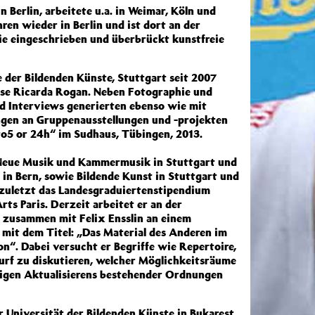
n Berlin, arbeitete u.a. in Weimar, Köln und
ahren wieder in Berlin und ist dort an der
e eingeschrieben und überbrückt kunstfreie
 der Bildenden Künste, Stuttgart seit 2007
asse Ricarda Rogan. Neben Fotographie und
nd Interviews generierten ebenso wie mit
ungen an Gruppenausstellungen und -projekten
9to5 or 24h“ im Sudhaus, Tübingen, 2013.
 Neue Musik und Kammermusik in Stuttgart und
in Bern, sowie Bildende Kunst in Stuttgart und
, zuletzt das Landesgraduiertenstipendium
rts Paris. Derzeit arbeitet er an der
 zusammen mit Felix Ensslin an einem
mit dem Titel: „Das Material des Anderen im
n“. Dabei versucht er Begriffe wie Repertoire,
urf zu diskutieren, welcher Möglichkeitsräume
ndigen Aktualisierens bestehender Ordnungen
 Universität der Bildenden Künste in Bukarest.