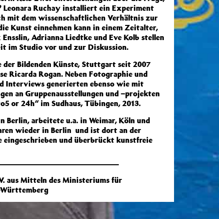
? Leonara Ruchay installiert ein Experiment
ch mit dem wissenschaftlichen Verhältnis zur
 die Kunst einnehmen kann in einem Zeitalter,
 Ensslin, Adrianna Liedtke und Eve Kolb stellen
t im Studio vor und zur Diskussion.
 der Bildenden Künste, Stuttgart seit 2007
asse Ricarda Rogan. Neben Fotographie und
nd Interviews generierten ebenso wie mit
ungen an Gruppenausstellungen und –projekten
9to5 or 24h“ im Sudhaus, Tübingen, 2013.
n Berlin, arbeitete u.a. in Weimar, Köln und
ahren wieder in Berlin und ist dort an der
 eingeschrieben und überbrückt kunstfreie
V. aus Mitteln des Ministeriums für
n-Württemberg