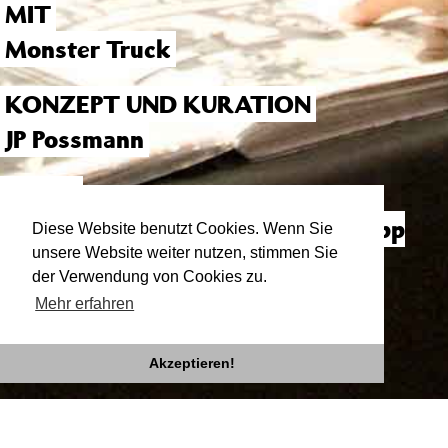
MIT
Monster Truck
KONZEPT UND KURATION
JP Possmann
RAUM
Cassidy and the Kid –
Judith Philipp
Diese Website benutzt Cookies. Wenn Sie
unsere Website weiter nutzen, stimmen Sie
und
Maike Storf
der Verwendung von Cookies zu.
Mehr erfahren
Akzeptieren!