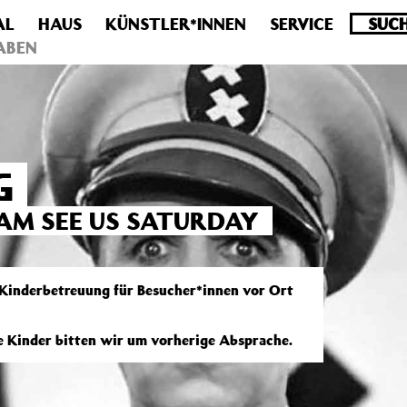
AL
HAUS
KÜNSTLER*INNEN
SERVICE
.0 veraltet! Verwende stattdessen get_permalink(). in
/homepa
ABEN
G
M SEE US SATURDAY
 Kinderbetreuung für Besucher*innen vor Ort
re Kinder bitten wir um vorherige Absprache.