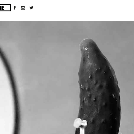
ges/10/d43051023/htdocs/wordpress/wp-