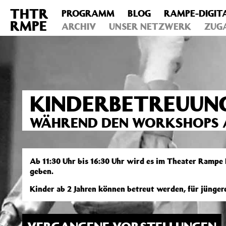
THTR
PROGRAMM
BLOG
RAMPE-DIGIT
Deprecated
: Die Funktion post_permalink ist seit Version 4.4
RMPE
includes/functions.php
ARCHIV
on line
UNSER NETZWERK
6031
ZUG
KINDERBETREUUN
WÄHREND DEN WORKSHOPS A
Ab 11:30 Uhr bis 16:30 Uhr wird es im Theater Rampe
geben.
Kinder ab 2 Jahren können betreut werden, für jünge