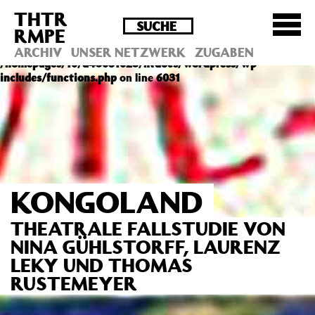
THTR
Deprecated
: Die Funktion post_permalink ist seit
RMPE
Version 4.4.0 veraltet! Verwende stattdessen
get_permalink(). in
ARCHIV
UNSER NETZWERK
ZUGABEN
/homepages/10/d43051023/htdocs/wordpress/wp-
includes/functions.php
on line
6031
KONGOLAND
THEATRALE FALLSTUDIE VON
NINA GÜHLSTORFF, LAURENZ
LEKY UND THOMAS
RUSTEMEYER