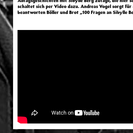
Alltagsgeschichten mit Sibylle Berg zutage, die hier 
schaltet sich per Video dazu. Andreas Vogel sorgt fü
beantworten Böller und Brot „100 Fragen an Sibylle B