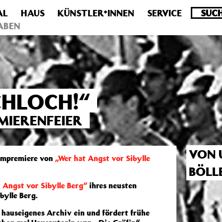
AL
HAUS
KÜNSTLER*INNEN
SERVICE
.0 veraltet! Verwende stattdessen get_permalink(). in
/homepa
ABEN
HLOCH!“
MIERENFEIER
VON 
ilmpremiere von
„Wer hat Angst vor Sibylle
BÖLL
 Angst vor Sibylle Berg“
ihres neusten
bylle Berg.
r hauseigenes Archiv ein und fördert frühe