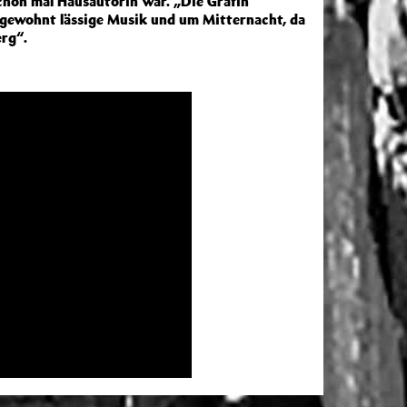
schon mal Hausautorin war. „Die Gräfin“
r gewohnt lässige Musik und um Mitternacht, da
erg“.