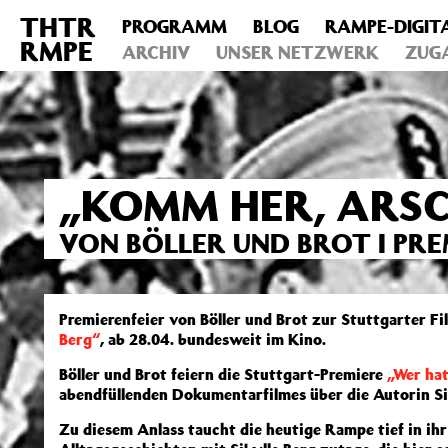
THTR
PROGRAMM
BLOG
RAMPE-DIGIT
Deprecated
: Die Funktion post_permalink ist seit Version 4.4
RMPE
includes/functions.php
ARCHIV
on line
UNSER NETZWERK
6031
ZUG
„KOMM HER, ARSC
VON BÖLLER UND BROT I PRE
Premierenfeier von Böller und Brot zur Stuttgarter F
Berg“
, ab 28.04. bundesweit im Kino.
Böller und Brot feiern die Stuttgart-Premiere
„Wer hat
abendfüllenden Dokumentarfilmes über die Autorin Si
Zu diesem Anlass taucht die heutige Rampe tief in ih