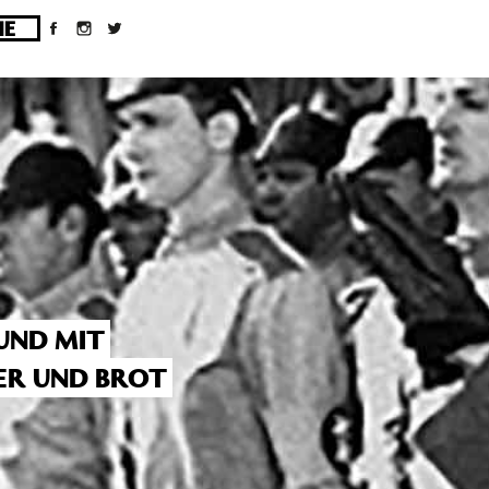
ges/10/d43051023/htdocs/wordpress/wp-
UND MIT
ER UND BROT