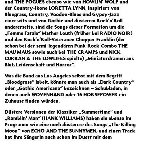
und THE POGUES ebenso wie von HOWLIN’ WOLF und
der Country-Ikone LORETTA LYNN, inspiriert von
Bluegrass, Country, Voodoo-Blues und Gypsy-Jazz
einerseits und von Gothic und düsterem Rock’n’Roll
andererseits, sind die Songs dieser Formation um die
„Femme Fatale“ Mather Louth (früher bei RADIO NOIR)
und den Rock’n’Roll-Veteranen Chopper Franklin (der
schon bei der semi-legendären Punk-Rock-Combo THE
MAU MAUS sowie auch bei THE CRAMPS und NICK
CURRAN & THE LOWLIFES spielte) „Miniaturdramen aus
Blut, Leidenschaft und Horror“.
Was die Band aus Los Angeles selbst mit dem Begriff
„Bloodgrass“ labelt, könnte man auch als „Dark Country“
oder „Gothic Americana“ bezeichnen – Schubladen, in
denen auch WOVENHAND oder 16 HORSEPOWER ein
Zuhause finden würden.
Düstere Versionen der Klassiker „Summertime“ und
„Ramblin‘ Man“ (HANK WILLIAMS) haben sie ebenso im
Programm wie eine noch düsterere des Songs „The Killing
Moon“ von ECHO AND THE BUNNYMEN, und einen Track
hat ihre Sängerin auch schon im Duett mit dem