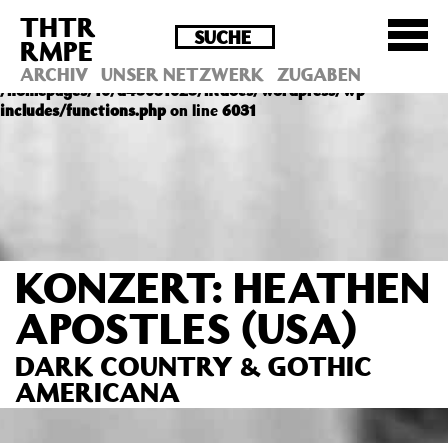
THTR
Deprecated
: Die Funktion post_permalink ist seit
RMPE
Version 4.4.0 veraltet! Verwende stattdessen
get_permalink(). in
ARCHIV
UNSER NETZWERK
ZUGABEN
/homepages/10/d43051023/htdocs/wordpress/wp-
includes/functions.php
on line
6031
KONZERT: HEATHEN
APOSTLES (USA)
DARK COUNTRY & GOTHIC
AMERICANA