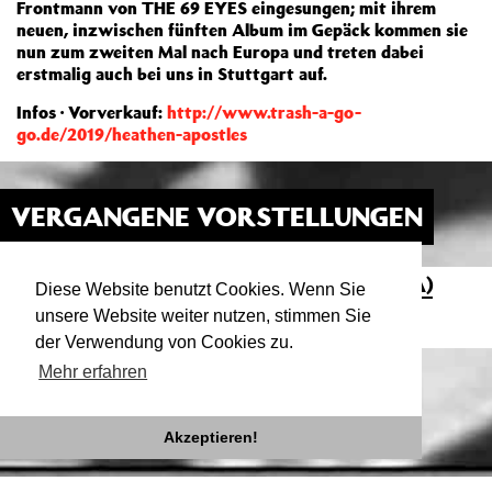
Frontmann von THE 69 EYES eingesungen; mit ihrem
neuen, inzwischen fünften Album im Gepäck kommen sie
nun zum zweiten Mal nach Europa und treten dabei
erstmalig auch bei uns in Stuttgart auf.
Infos · Vorverkauf:
http://www.trash-a-go-
go.de/2019/heathen-apostles
VERGANGENE VORSTELLUNGEN
KONZERT: HEATHEN APOSTLES (USA)
05.07.19
Diese Website benutzt Cookies. Wenn Sie
21:00
RAKETE
unsere Website weiter nutzen, stimmen Sie
Dark Country & Gothic Americana
der Verwendung von Cookies zu.
Mehr erfahren
Akzeptieren!