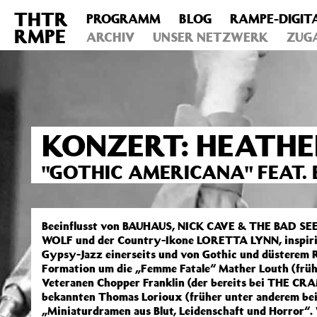
THTR
PROGRAMM
BLOG
RAMPE-DIGIT
Deprecated
: Die Funktion post_permalink ist seit Version 4.4
RMPE
includes/functions.php
ARCHIV
on line
UNSER NETZWERK
6031
ZUG
KONZERT: HEATHE
"GOTHIC AMERICANA" FEAT.
Beeinflusst von BAUHAUS, NICK CAVE & THE BAD S
WOLF und der Country-Ikone LORETTA LYNN, inspirie
Gypsy-Jazz einerseits und von Gothic und düsterem Ro
Formation um die „Femme Fatale“ Mather Louth (früh
Veteranen Chopper Franklin (der bereits bei THE CRA
bekannten Thomas Lorioux (früher unter anderem be
„Miniaturdramen aus Blut, Leidenschaft und Horror“. 