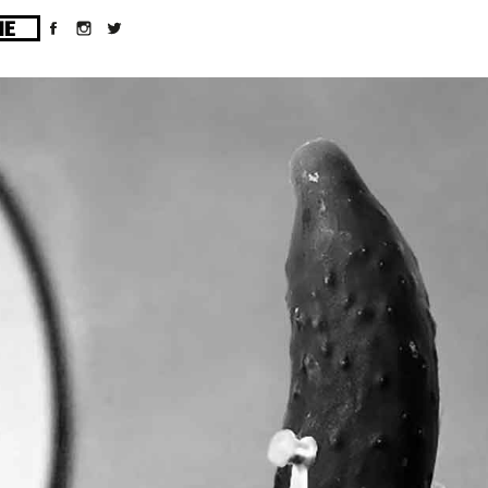
ges/10/d43051023/htdocs/wordpress/wp-