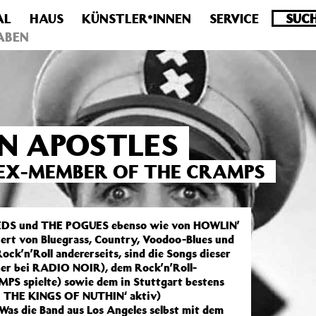
AL
HAUS
KÜNSTLER*INNEN
SERVICE
.0 veraltet! Verwende stattdessen get_permalink(). in
/homepa
ABEN
N APOSTLES
 EX-MEMBER OF THE CRAMPS
EEDS und THE POGUES ebenso wie von HOWLIN’
rt von Bluegrass, Country, Voodoo-Blues und
ck’n’Roll andererseits, sind die Songs dieser
er bei RADIO NOIR), dem Rock’n’Roll-
MPS spielte) sowie dem in Stuttgart bestens
i THE KINGS OF NUTHIN‘ aktiv)
Was die Band aus Los Angeles selbst mit dem