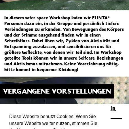
In diesem safer space Workshop laden wir FLINTA*
Personen dazu ein, in der Gruppe und persönlich tiefere
Verbindungen zu erkunden. Von Bewegungen des Körpers
und der Stimme ausgehend finden wir in einen
Schreibfluss. Dabei üben wir, Zyklen von Aktivität und
Entspannung zuzulassen, und sensibilisieren uns für
größere Geflechte, von denen wir Teil sind. Im Workshop
geteilte Tools können wir in unsere Selfcare, Beziehungen
und Aktivismus mitnehmen. Keine Vorerfahrung nötig,
bitte kommt in bequemer Kleidung!
VERGANGENE VORSTELLUNGEN
KREATIVE ZYKLEN - SAFER SPACE FÜR
11.03.23
15:00
FLINTA*
Diese Website benutzt Cookies. Wenn Sie
SAAL
unsere Website weiter nutzen, stimmen Sie
von Yara Richter | Workshop