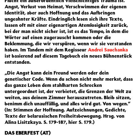
Flucht ein außerordentlich vielschichtiges Trauma ist.
Angst, Verlust von Heimat, Verschwimmen der eigenen
Identität, aber auch Hoffnung und das Aufbringen
ungeahnter Kräfte. Eindringlich lesen sich ihre Texte,
lassen oft mit einer eigenartigen Atemlosigkeit zurück,
bei der man nicht sicher ist, ist es das Tempo, in dem die
Wörter auf einen zugerauscht kommen oder die
Beklemmung, die wir verspüren, wenn wir sie verstanden
haben. Im Tandem mit dem Regisseur
Andrei Sauchanka
ist basierend auf diesem Tagebuch ein neues Bühnenstück
entstanden.
„Die Angst kann dein Freund werden oder dein
genetischer Code. Wenn du schon nicht mehr merkst, dass
das ganze Leben dem stahlharten Schrecken
untergeordnet ist, der verbietet, die Grenzen der Welt zu
weiten, aus deinem Zimmer herauszutreten. Bleib sitzen,
benimm dich unauffällig, und alles wird gut. Von wegen.“
(In: Stimmen der Hoffnung. Aufzeichnungen, Gedichte,
Texte der belarusischen Freiheitsbewegung. Hrsg. von
Alina Lisitzkaya. S. 179-187, hier S. 179.)
DAS EBERFEST (AT)