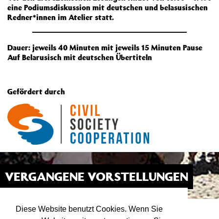
eine Podiumsdiskussion mit deutschen und belasusischen
Redner*innen im Atelier statt.
Dauer: jeweils 40 Minuten mit jeweils 15 Minuten Pause
Auf Belarusisch mit deutschen Übertiteln
Gefördert durch
VERGANGENE VORSTELLUNGEN
KUPALAUCY: KUO VADIS?
26.11.22
SAAL
Diese Website benutzt Cookies. Wenn Sie
18:00
Drei szenische Lesungen von belarusischen