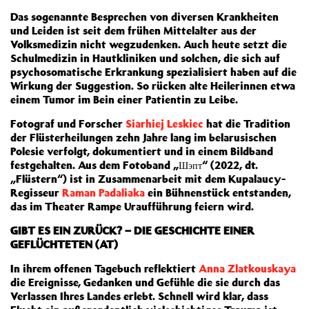
Das sogenannte Besprechen von diversen Krankheiten
und Leiden ist seit dem frühen Mittelalter aus der
Volksmedizin nicht wegzudenken. Auch heute setzt die
Schulmedizin in Hautkliniken und solchen, die sich auf
psychosomatische Erkrankung spezialisiert haben auf die
Wirkung der Suggestion. So rücken alte Heilerinnen etwa
einem Tumor im Bein einer Patientin zu Leibe.
Fotograf und Forscher
Siarhiej Leskiec
hat die Tradition
der Flüsterheilungen zehn Jahre lang im belarusischen
Polesie verfolgt, dokumentiert und in einem Bildband
festgehalten. Aus dem Fotoband „Шэпт“ (2022, dt.
„Flüstern“) ist in Zusammenarbeit mit dem Kupalaucy-
Regisseur
Raman Padaliaka
ein Bühnenstück entstanden,
das im Theater Rampe Uraufführung feiern wird.
GIBT ES EIN ZURÜCK? – DIE GESCHICHTE EINER
GEFLÜCHTETEN (AT)
In ihrem offenen Tagebuch reflektiert
Anna Zlatkouskaya
die Ereignisse, Gedanken und Gefühle die sie durch das
Verlassen Ihres Landes erlebt. Schnell wird klar, dass