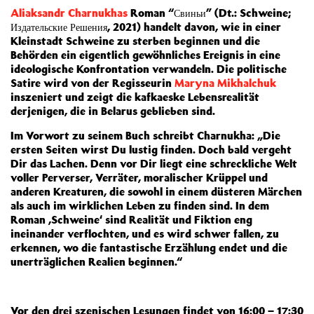
Aliaksandr Charnukhas
Roman “Свиньи” (Dt.: Schweine;
Издательские Решения, 2021) handelt davon, wie in einer
Kleinstadt Schweine zu sterben beginnen und die
Behörden ein eigentlich gewöhnliches Ereignis in eine
ideologische Konfrontation verwandeln. Die politische
Satire wird von der Regisseurin
Maryna Mikhalchuk
inszeniert und zeigt die kafkaeske Lebensrealität
derjenigen, die in Belarus geblieben sind.
Im Vorwort zu seinem Buch schreibt Charnukha: „Die
ersten Seiten wirst Du lustig finden. Doch bald vergeht
Dir das Lachen. Denn vor Dir liegt eine schreckliche Welt
voller Perverser, Verräter, moralischer Krüppel und
anderen Kreaturen, die sowohl in einem düsteren Märchen
als auch im wirklichen Leben zu finden sind. In dem
Roman ,Schweine‘ sind Realität und Fiktion eng
ineinander verflochten, und es wird schwer fallen, zu
erkennen, wo die fantastische Erzählung endet und die
unerträglichen Realien beginnen.“
Vor den drei szenischen Lesungen findet von 16:00 – 17:30