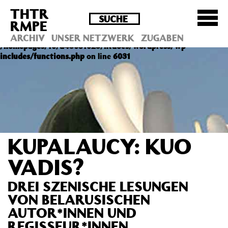
THTR
Deprecated
: Die Funktion post_permalink ist seit
RMPE
Version 4.4.0 veraltet! Verwende stattdessen
get_permalink(). in
ARCHIV
UNSER NETZWERK
ZUGABEN
/homepages/10/d43051023/htdocs/wordpress/wp-
includes/functions.php
on line
6031
KUPALAUCY: KUO
VADIS?
DREI SZENISCHE LESUNGEN
VON BELARUSISCHEN
AUTOR*INNEN UND
REGISSEUR*INNEN