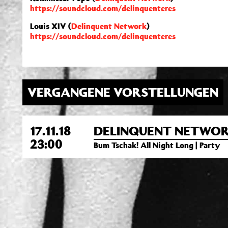
https://soundcloud.com/delinquenteres
Louis XIV (
Delinquent Network
)
https://soundcloud.com/delinquenteres
VERGANGENE VORSTELLUNGEN
17.11.18
DELINQUENT NETWOR
23:00
Bum Tschak! All Night Long | Party