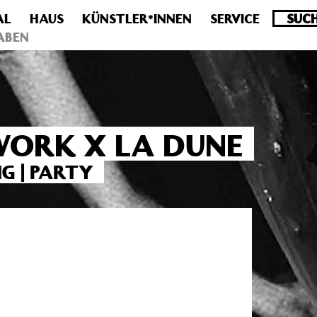
AL
HAUS
KÜNSTLER*INNEN
SERVICE
.0 veraltet! Verwende stattdessen get_permalink(). in
/homepa
ABEN
WORK X LA DUNE
G | PARTY