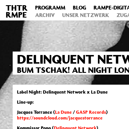
THTR
PROGRAMM
BLOG
RAMPE-DIGIT
Deprecated
: Die Funktion post_permalink ist seit Version 4.4
RMPE
includes/functions.php
ARCHIV
on line
UNSER NETZWERK
6031
ZUG
DELINQUENT NET
BUM TSCHAK! ALL NIGHT LON
Label Night: Delinquent Network x La Dune
Line-up:
Jacques Torrance (
La Dune
/
GASP Records
)
https://soundcloud.com/jacquestorrance
Kommissar Popo (
Delinquent Network
)