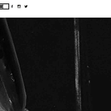
ges/10/d43051023/htdocs/wordpress/wp-