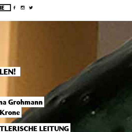
ges/10/d43051023/htdocs/wordpress/wp-
LEN!
na Grohmann
 Krone
TLERISCHE LEITUNG