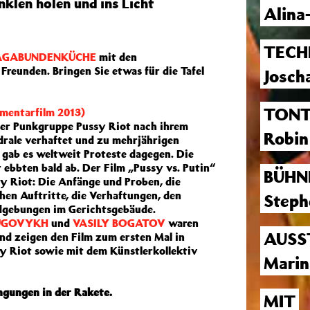
klen holen und ins Licht
Alina
TECH
AGABUNDENKÜCHE
mit den
Freunden. Bringen Sie etwas für die Tafel
Josch
TONT
mentarfilm 2013)
 der Punkgruppe Pussy Riot nach ihrem
Robin
drale verhaftet und zu mehrjährigen
, gab es weltweit Proteste dagegen. Die
 ebbten bald ab. Der Film „Pussy vs. Putin“
BÜHN
y Riot: Die Anfänge und Proben, die
hen Auftritte, die Verhaftungen, den
Steph
dgebungen im Gerichtsgebäude.
RUGOVYKH
und
VASILY BOGATOV
waren
AUSS
d zeigen den Film zum ersten Mal in
sy Riot sowie mit dem Künstlerkollektiv
Marin
ngungen in der Rakete.
MIT