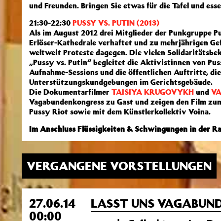
und Freunden. Bringen Sie etwas für die Tafel und esse
21:30-22:30
PUSSY VS. PUTIN (2013)
Als im August 2012 drei Mitglieder der Punkgruppe Pu
Erlöser-Kathedrale verhaftet und zu mehrjährigen Gef
weltweit Proteste dagegen. Die vielen Solidaritätsb
„Pussy vs. Putin“ begleitet die Aktivistinnen von Pus
Aufnahme-Sessions und die öffentlichen Auftritte, di
Unterstützungskundgebungen im Gerichtsgebäude.
Die Dokumentarfilmer
TAISIYA KRUGOVYKH
und
VA
Vagabundenkongress zu Gast und zeigen den Film zum e
Pussy Riot sowie mit dem Künstlerkollektiv Voina.
Im Anschluss Flüssigkeiten & Schwingungen in der Ra
VERGANGENE VORSTELLUNGEN
27.06.14
LASST UNS VAGABUNDEN
00:00