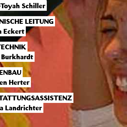
-Toyah Schiller
NISCHE LEITUNG
a Eckert
ECHNIK
 Burkhardt
ENBAU
en Herter
TATTUNGSASSISTENZ
a Landrichter