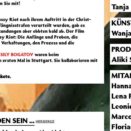
n Sie mit!
Tanja
ssy Riot nach ihrem Auftritt in der Christ-
KÜNS
ängnisstrafen verurteilt wurden, gab es
ekundungen aber ebbten bald ab. Der Film
Wanj
sy Riot: Die Anfänge und Proben, die
e Verhaftungen, den Prozess und die
PROD
SILY BOGATOV
waren beim
Aliki
rsten Mal in Stuttgart. Sie kollaborieren mit
MITA
kete.
Hanna
Lena 
Leoni
Marco
 SEIN ...
HERBERGE
Flori