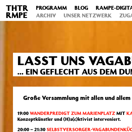
THTR
PROGRAMM
BLOG
RAMPE-DIGIT
Deprecated
: Die Funktion post_permalink ist seit Version 4.4
RMPE
includes/functions.php
ARCHIV
on line
UNSER NETZWERK
6031
ZUG
LASST UNS VAGAB
... EIN GEFLECHT AUS DEM D
Große Versammlung mit allen und allem f
19:00
WANDERPREDIGT ZUM MARIENPLATZ
MIT
KA
Konzeptkünstler und (H)a(c)ktivist interveniert.
20:00 – 21:30
SELBSTVERSORGER-VAGABUNDENKÜ