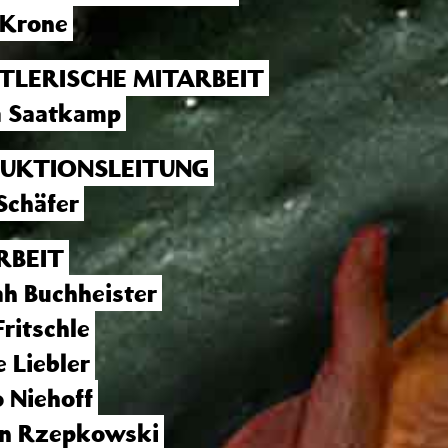
 Krone
TLERISCHE MITARBEIT
a Saatkamp
UKTIONSLEITUNG
 Schäfer
RBEIT
h Buchheister
Fritschle
e Liebler
 Niehoff
an Rzepkowski