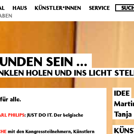
AL
HAUS
KÜNSTLER*INNEN
SERVICE
.0 veraltet! Verwende stattdessen get_permalink(). in
/homepa
ABEN
UNDEN SEIN …
UNKLEN HOLEN UND INS LICHT STEL
IDEE
ür alle.
Marti
Tanja
RL PHILIPS
: JUST DO IT. Der belgische
KÜNS
CHE
mit den Kongressteilnehmern, Künstlern