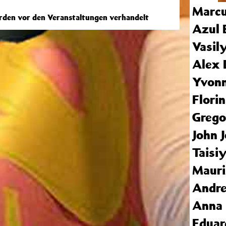
Marc
erden vor den Veranstaltungen verhandelt
Azul 
Vasil
Alex 
Yvonn
Florin
Grego
John 
Taisi
Mauri
Andre
Anna 
Eduar