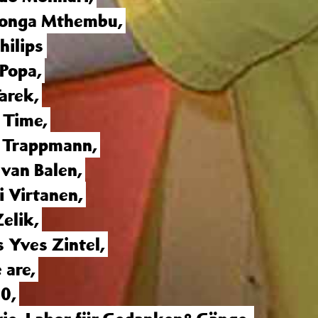
bonga Mthembu
,
hilips
 Popa
,
arek
,
n Time
,
 Trappmann
,
 van Balen
,
i Virtanen
,
Zelik
,
s Yves Zintel
,
 are
,
e0
,