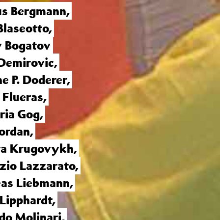
us Bergmann
,
Blaseotto
,
y Bogatov
Demirovic,
e P. Doderer
,
 Flueras
,
ria Gog
,
Jordan
,
ya Krugovykh
,
zio Lazzarato
,
as Liebmann
,
Lipphardt
,
do Molinari
,