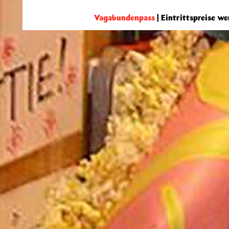
Vagabundenpass
| Eintrittspreise w