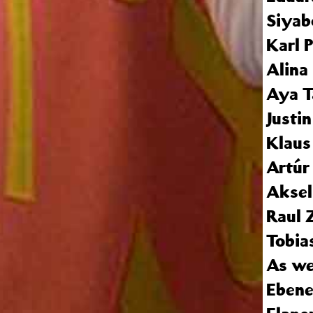
Siya
Karl P
Alina
Aya T
Justi
Klaus
Artúr
Aksel
Raul 
Tobia
As we
Eben