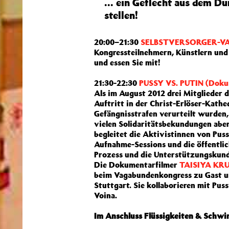
… ein Geflecht aus dem Dun
stellen!
20:00–21:30
SELBSTVERSORGER-V
Kongressteilnehmern, Künstlern und 
und essen Sie mit!
21:30-22:30
PUSSY VS. PUTIN (Doku
Als im August 2012 drei Mitglieder
Auftritt in der Christ-Erlöser-Kathe
Gefängnisstrafen verurteilt wurden
vielen Solidaritätsbekundungen aber
begleitet die Aktivistinnen von Puss
Aufnahme-Sessions und die öffentlic
Prozess und die Unterstützungskun
Die Dokumentarfilmer
TAISIYA K
beim Vagabundenkongress zu Gast un
Stuttgart. Sie kollaborieren mit Pus
Voina.
Im Anschluss Flüssigkeiten & Schwi