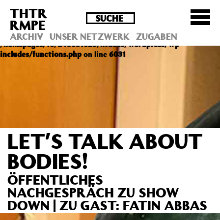
THTR
Deprecated
: Die Funktion post_permalink ist seit
RMPE
Version 4.4.0 veraltet! Verwende stattdessen
get_permalink(). in
ARCHIV
UNSER NETZWERK
ZUGABEN
/homepages/10/d43051023/htdocs/wordpress/wp-
includes/functions.php
on line
6031
LET’S TALK ABOUT
BODIES!
ÖFFENTLICHES
NACHGESPRÄCH ZU SHOW
DOWN | ZU GAST: FATIN ABBAS