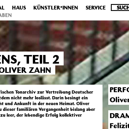
AL
HAUS
KÜNSTLER*INNEN
SERVICE
.0 veraltet! Verwende stattdessen get_permalink(). in
/homepa
ABEN
NS, TEIL 2
OLIVER ZAHN
PERF
afischen Tonarchiv zur Vertreibung Deutscher
tdem nicht mehr loslässt. Darin besingt ein
Olive
ht und Ankunft in der neuen Heimat. Oliver
u dieser familiären Vergangenheit bislang aber
DRAM
zu leer, der lebendige Erfolg kollektiver
Felizi