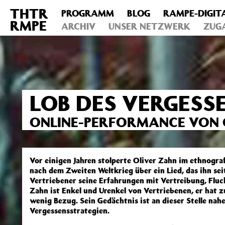
THTR
PROGRAMM
BLOG
RAMPE-DIGIT
Deprecated
: Die Funktion post_permalink ist seit Version 4.4
RMPE
includes/functions.php
ARCHIV
on line
UNSER NETZWERK
6031
ZUG
LOB DES VERGESSE
ONLINE-PERFORMANCE VON 
Vor einigen Jahren stolperte Oliver Zahn im ethnogr
nach dem Zweiten Weltkrieg über ein Lied, das ihn sei
Vertriebener seine Erfahrungen mit Vertreibung, Fluc
Zahn ist Enkel und Urenkel von Vertriebenen, er hat z
wenig Bezug. Sein Gedächtnis ist an dieser Stelle nahe
Vergessensstrategien.