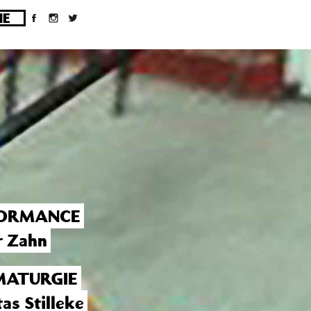
ges/10/d43051023/htdocs/wordpress/wp-
ORMANCE
r Zahn
ATURGIE
tas Stilleke