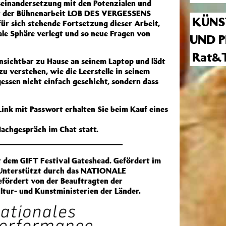
useinandersetzung mit den Potenzialen und
mit der Bühnenarbeit LOB DES VERGESSENS
KÜNS
ür sich stehende Fortsetzung dieser Arbeit,
le Sphäre verlegt und so neue Fragen von
UND P
Rat&T
unsichtbar zu Hause an seinem Laptop und lädt
 verstehen, wie die Leerstelle in seinem
gessen nicht einfach geschieht, sondern dass
Link mit Passwort erhalten Sie beim Kauf eines
Nachgespräch im Chat statt.
 dem GIFT Festival Gateshead. Gefördert im
 Unterstützt durch das NATIONALE
ördert von der Beauftragten der
ltur- und Kunstministerien der Länder.